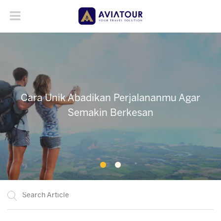
Cara Unik Abadikan Perjalananmu Agar
Cara Unik Abadikan Perjalananmu Agar
Semakin Berkesan
Semakin Berkesan