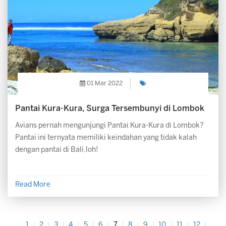
01 Mar 2022
Pantai Kura-Kura, Surga Tersembunyi di Lombok
Avians pernah mengunjungi Pantai Kura-Kura di Lombok?
Pantai ini ternyata memiliki keindahan yang tidak kalah
dengan pantai di Bali,loh!
Read More
1
2
3
4
5
6
7
8
9
10
11
12