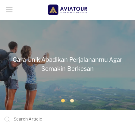
Cara Unik Abadikan Perjalananmu Agar
Cara Unik Abadikan Perjalananmu Agar
Semakin Berkesan
Semakin Berkesan