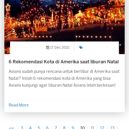
17 Dec 2021
6 Rekomendasi Kota di Amerika saat liburan Natal
Avians sudah punya rencana untuk berlibur di Amerika saat
Natal? Inilah 6 rekomendasi kota di Amerika yang bisa
Avians kunjungi agar liburan Natal Avians lebih berkesan!
Read More
<<
3
4
5
6
7
8
9
10
11
12
13