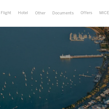
Flight
Hotel
Offers
MIC
Other
Documents