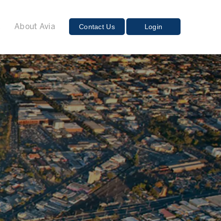
E
Contact Us
Login
About Avia