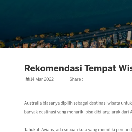
Rekomendasi Tempat Wisa
14 Mar 2022
Share :
Australia biasanya dipilih sebagai destinasi wisata untu
banyak destinasi yang menarik, bisa dibilang jarak dari A
Tahukah Avians, ada sebuah kota yang memiliki pemand