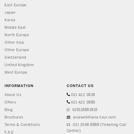
East Europe
Japan
Korea
Middle East
North Europe
Other Asia
Other Europe
Switzerland
United Kingdom
West Europe
INFORMATION
CONTACT US
About Us
021 422 3838
Offers
021 422 3888
Blog
628118883818
Brochures
aviaweb@avia-tour.com
Terms & Conditions
021 2598 8888 (Ticketing Call
Center)
F.A.Q