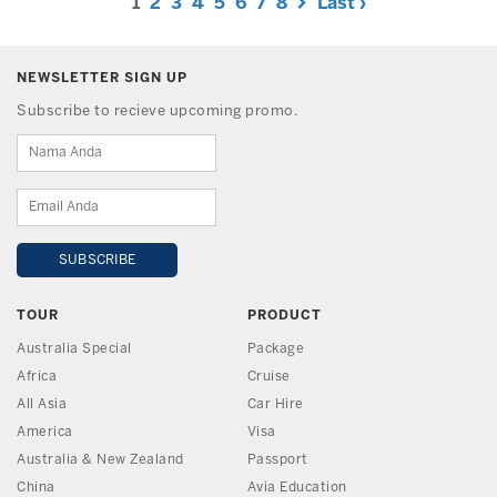
1
2
3
4
5
6
7
8
Last ›
NEWSLETTER SIGN UP
Subscribe to recieve upcoming promo.
TOUR
PRODUCT
Australia Special
Package
Africa
Cruise
All Asia
Car Hire
America
Visa
Australia & New Zealand
Passport
China
Avia Education