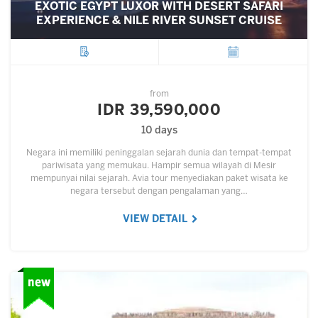
EXOTIC EGYPT LUXOR WITH DESERT SAFARI
EXPERIENCE & NILE RIVER SUNSET CRUISE
City
Departure
from
IDR 39,590,000
10 days
Negara ini memiliki peninggalan sejarah dunia dan tempat-tempat
pariwisata yang memukau. Hampir semua wilayah di Mesir
mempunyai nilai sejarah. Avia tour menyediakan paket wisata ke
negara tersebut dengan pengalaman yang…
VIEW DETAIL