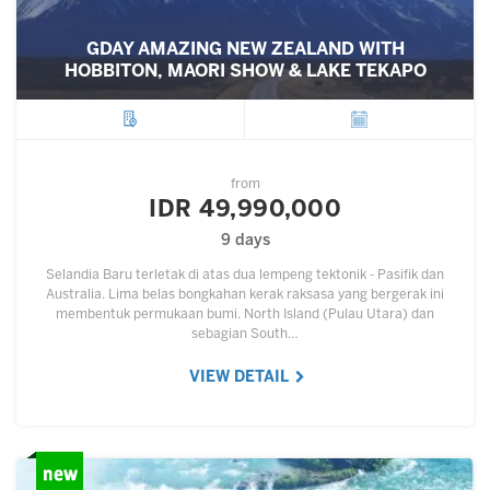
GDAY AMAZING NEW ZEALAND WITH
HOBBITON, MAORI SHOW & LAKE TEKAPO
City
Departure
from
IDR 49,990,000
9 days
Selandia Baru terletak di atas dua lempeng tektonik - Pasifik dan
Australia. Lima belas bongkahan kerak raksasa yang bergerak ini
membentuk permukaan bumi. North Island (Pulau Utara) dan
sebagian South…
VIEW DETAIL