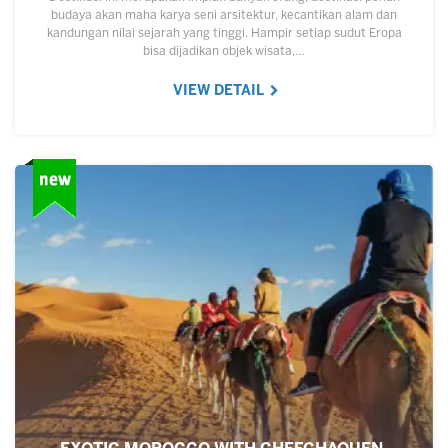
budaya akan maha karya seni arsitektur, kecantikan alam dan
kandungan nilai sejarah yang tinggi. Hampir setiap sudut Eropa
bisa dijadikan objek wisata,…
VIEW DETAIL