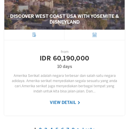
DISCOVER WEST COAST USA WITH YOSEMITE &
DISNEYLAND
City
Departure
from
IDR 60,190,000
10 days
Amerika Serikat adalah negara terbesar dan salah satu negara
adidaya. Amerika serikat menyediakan segala sesuatu yang anda
cari.Amerika serikat juga menyediakan berbagai tempat yang
indah untuk kita bisa jalan-jalan. Dan…
VIEW DETAIL