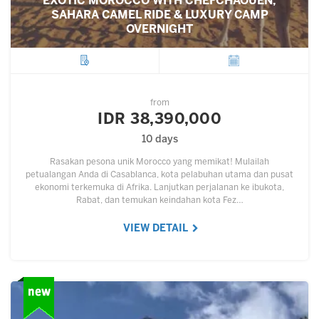
EXOTIC MOROCCO WITH CHEFCHAOUEN,
SAHARA CAMEL RIDE & LUXURY CAMP
OVERNIGHT
City
Departure
from
IDR 38,390,000
10 days
Rasakan pesona unik Morocco yang memikat! Mulailah
petualangan Anda di Casablanca, kota pelabuhan utama dan pusat
ekonomi terkemuka di Afrika. Lanjutkan perjalanan ke ibukota,
Rabat, dan temukan keindahan kota Fez…
VIEW DETAIL