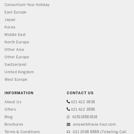
Consortium Your Holiday
East Europe
Japan
Korea
Middle East
North Europe
Other Asia
Other Europe
Switzerland
United Kingdom
West Europe
INFORMATION
CONTACT US
About Us
021 422 3838
Offers
021 422 3888
Blog
628118883818
Brochures
aviaweb@avia-tour.com
Terms & Conditions
021 2598 8888 (Ticketing Call