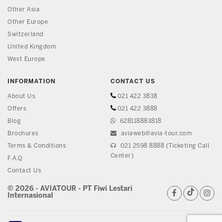
Other Asia
Other Europe
Switzerland
United Kingdom
West Europe
INFORMATION
CONTACT US
About Us
021 422 3838
Offers
021 422 3888
Blog
628118883818
Brochures
aviaweb@avia-tour.com
Terms & Conditions
021 2598 8888 (Ticketing Call
Center)
F.A.Q
Contact Us
© 2026 - AVIATOUR - PT Fiwi Lestari
Internasional