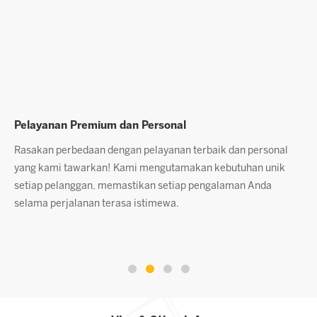
Pelayanan Premium dan Personal
L
Rasakan perbedaan dengan pelayanan terbaik dan personal
D
s
yang kami tawarkan! Kami mengutamakan kebutuhan unik
s
setiap pelanggan, memastikan setiap pengalaman Anda
p
.
selama perjalanan terasa istimewa.
p
k
k