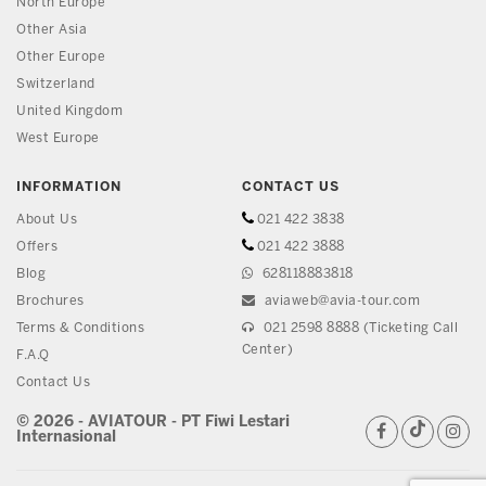
North Europe
Other Asia
Other Europe
Switzerland
United Kingdom
West Europe
INFORMATION
CONTACT US
About Us
021 422 3838
Offers
021 422 3888
Blog
628118883818
Brochures
aviaweb@avia-tour.com
Terms & Conditions
021 2598 8888 (Ticketing Call
Center)
F.A.Q
Contact Us
© 2026 - AVIATOUR - PT Fiwi Lestari
Internasional