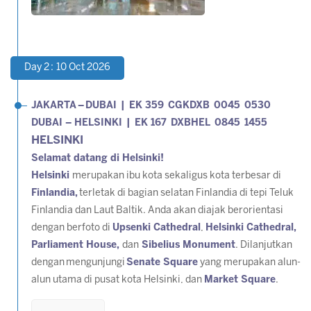
Day 2 : 10 Oct 2026
JAKARTA
–
DUBAI | EK 359 CGKDXB 0045 0530
DUBAI – HELSINKI | EK 167 DXBHEL 0845 1455
HELSINKI
Selamat datang di Helsinki!
Helsinki
merupakan ibu kota sekaligus kota terbesar di
Finlandia,
terletak di bagian selatan Finlandia di tepi Teluk
Finlandia dan Laut Baltik. Anda akan diajak berorientasi
dengan berfoto di
Upsenki Cathedral
,
Helsinki Cathedral,
Parliament House,
dan
Sibelius Monument
. Dilanjutkan
dengan mengunjungi
Senate Square
yang merupakan alun-
alun utama di pusat kota Helsinki, dan
Market Square
.