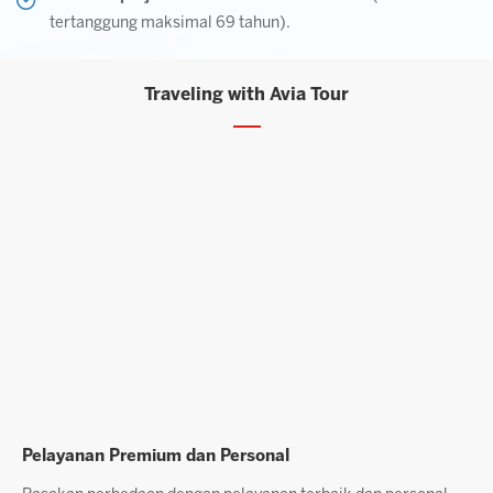
tertanggung maksimal 69 tahun).
Traveling with Avia Tour
Layanan Agen Berpengalaman
P