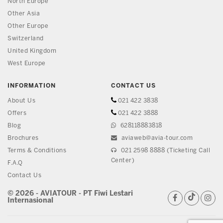
North Europe
Other Asia
Other Europe
Switzerland
United Kingdom
West Europe
INFORMATION
CONTACT US
About Us
021 422 3838
Offers
021 422 3888
Blog
628118883818
Brochures
aviaweb@avia-tour.com
Terms & Conditions
021 2598 8888 (Ticketing Call
Center)
F.A.Q
Contact Us
© 2026 - AVIATOUR - PT Fiwi Lestari
Internasional