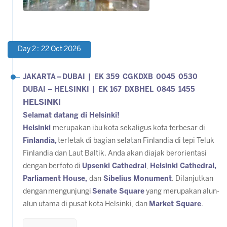
Day 2 : 22 Oct 2026
JAKARTA
–
DUBAI | EK 359 CGKDXB 0045 0530
DUBAI – HELSINKI | EK 167 DXBHEL 0845 1455
HELSINKI
Selamat datang di Helsinki!
Helsinki
merupakan ibu kota sekaligus kota terbesar di
Finlandia,
terletak di bagian selatan Finlandia di tepi Teluk
Finlandia dan Laut Baltik. Anda akan diajak berorientasi
dengan berfoto di
Upsenki Cathedral
,
Helsinki Cathedral,
Parliament House,
dan
Sibelius Monument
. Dilanjutkan
dengan mengunjungi
Senate Square
yang merupakan alun-
alun utama di pusat kota Helsinki, dan
Market Square
.