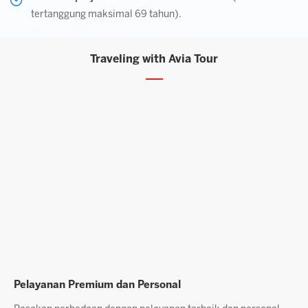
tertanggung maksimal 69 tahun).
Traveling with Avia Tour
Layanan Agen Berpengalaman
P