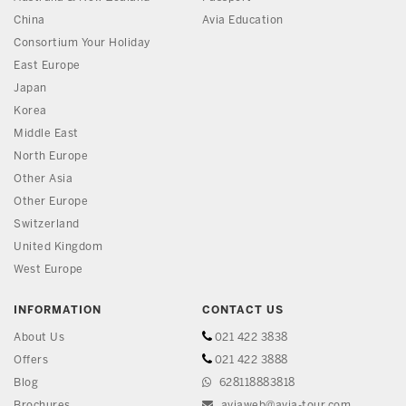
China
Avia Education
Consortium Your Holiday
East Europe
Japan
Korea
Middle East
North Europe
Other Asia
Other Europe
Switzerland
United Kingdom
West Europe
INFORMATION
CONTACT US
About Us
021 422 3838
Offers
021 422 3888
Blog
628118883818
Brochures
aviaweb@avia-tour.com