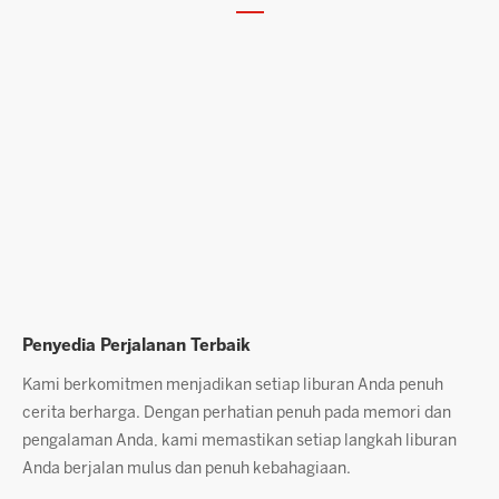
Penyedia Perjalanan Terbaik
N
Kami berkomitmen menjadikan setiap liburan Anda penuh
R
cerita berharga. Dengan perhatian penuh pada memori dan
m
pengalaman Anda, kami memastikan setiap langkah liburan
b
Anda berjalan mulus dan penuh kebahagiaan.
s