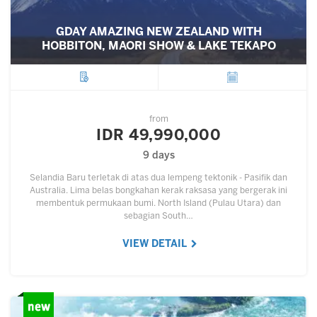
GDAY AMAZING NEW ZEALAND WITH
HOBBITON, MAORI SHOW & LAKE TEKAPO
City
Departure
from
IDR 49,990,000
9 days
Selandia Baru terletak di atas dua lempeng tektonik - Pasifik dan
Australia. Lima belas bongkahan kerak raksasa yang bergerak ini
membentuk permukaan bumi. North Island (Pulau Utara) dan
sebagian South…
VIEW DETAIL