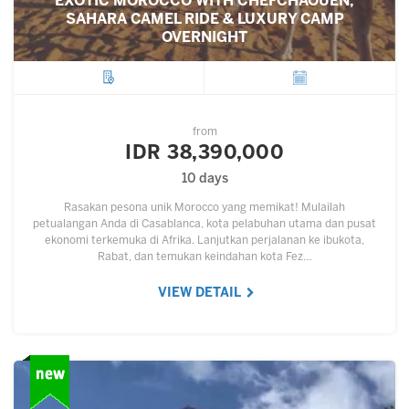
EXOTIC MOROCCO WITH CHEFCHAOUEN,
SAHARA CAMEL RIDE & LUXURY CAMP
OVERNIGHT
City
Departure
from
IDR 38,390,000
10 days
Rasakan pesona unik Morocco yang memikat! Mulailah
petualangan Anda di Casablanca, kota pelabuhan utama dan pusat
ekonomi terkemuka di Afrika. Lanjutkan perjalanan ke ibukota,
Rabat, dan temukan keindahan kota Fez…
VIEW DETAIL