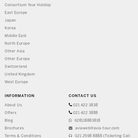
Consortium Your Holiday
East Europe
Japan
Korea
Middle East
North Europe
Other Asia
Other Europe
Switzerland
United Kingdom
West Europe
INFORMATION
CONTACT US
About Us
021 422 3838
Offers
021 422 3888
Blog
628118883818
Brochures
aviaweb@avia-tour.com
Terms & Conditions
021 2598 8888 (Ticketing Call