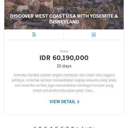
DISCOVER WEST COAST USA WITH YOSEMITE &
DISNEYLAND
City
Departure
from
IDR 60,190,000
10 days
Amerika Serikat adalah negara terbesar dan salah satu negara
adidaya. Amerika serikat menyediakan segala sesuatu yang anda
cari.Amerika serikat juga menyediakan berbagai tempat yang
indah untuk kita bisa jalan-jalan. Dan…
VIEW DETAIL