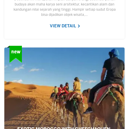
budaya akan maha karya seni arsitektur, kecantikan alam dan
kandungan nilai sejarah yang tinggi. Hampir setiap sudut Eropa
bisa dijadikan objek wisata,…
VIEW DETAIL