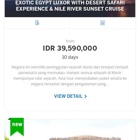
EXOTIC EGYPT LUXOR WITH DESERT SAFARI
EXPERIENCE & NILE RIVER SUNSET CRUISE
City
Departure
from
IDR 39,590,000
10 days
Negara ini memiliki peninggalan sejarah dunia dan tempat-tempat
pariwisata yang memukau. Hampir semua wilayah di Mesir
mempunyai nilai sejarah. Avia tour menyediakan paket wisata ke
negara tersebut dengan pengalaman yang…
VIEW DETAIL