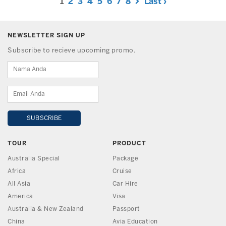
1
2
3
4
5
6
7
8
Last ›
NEWSLETTER SIGN UP
Subscribe to recieve upcoming promo.
TOUR
PRODUCT
Australia Special
Package
Africa
Cruise
All Asia
Car Hire
America
Visa
Australia & New Zealand
Passport
China
Avia Education