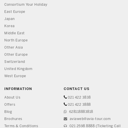
Consortium Your Holiday
East Europe
Japan
Korea
Middle East
North Europe
Other Asia
Other Europe
Switzerland
United Kingdom
West Europe
INFORMATION
CONTACT US
About Us
021 422 3838
Offers
021 422 3888
Blog
628118883818
Brochures
aviaweb@avia-tour.com
Terms & Conditions
021 2598 8888 (Ticketing Call