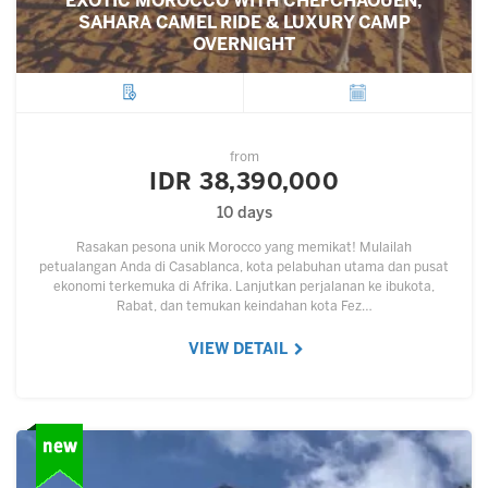
EXOTIC MOROCCO WITH CHEFCHAOUEN,
SAHARA CAMEL RIDE & LUXURY CAMP
OVERNIGHT
City
Departure
from
IDR 38,390,000
10 days
Rasakan pesona unik Morocco yang memikat! Mulailah
petualangan Anda di Casablanca, kota pelabuhan utama dan pusat
ekonomi terkemuka di Afrika. Lanjutkan perjalanan ke ibukota,
Rabat, dan temukan keindahan kota Fez…
VIEW DETAIL