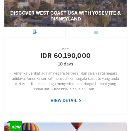
DISCOVER WEST COAST USA WITH YOSEMITE &
DISNEYLAND
City
Departure
from
IDR 60,190,000
10 days
Amerika Serikat adalah negara terbesar dan salah satu negara
adidaya. Amerika serikat menyediakan segala sesuatu yang anda
cari.Amerika serikat juga menyediakan berbagai tempat yang
indah untuk kita bisa jalan-jalan. Dan…
VIEW DETAIL