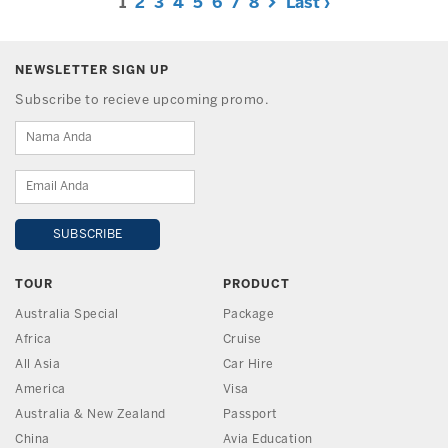
1
2
3
4
5
6
7
8
Last ›
NEWSLETTER SIGN UP
Subscribe to recieve upcoming promo.
TOUR
PRODUCT
Australia Special
Package
Africa
Cruise
All Asia
Car Hire
America
Visa
Australia & New Zealand
Passport
China
Avia Education