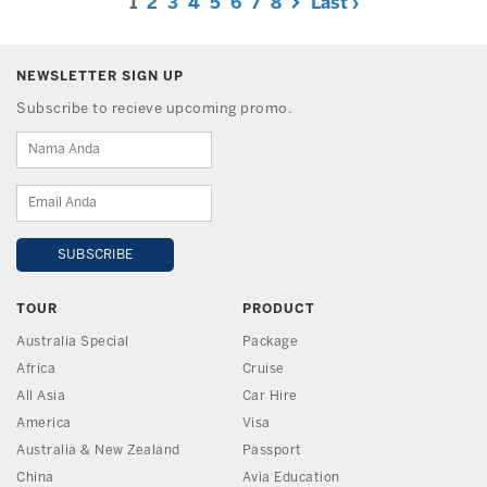
1
2
3
4
5
6
7
8
Last ›
NEWSLETTER SIGN UP
Subscribe to recieve upcoming promo.
TOUR
PRODUCT
Australia Special
Package
Africa
Cruise
All Asia
Car Hire
America
Visa
Australia & New Zealand
Passport
China
Avia Education