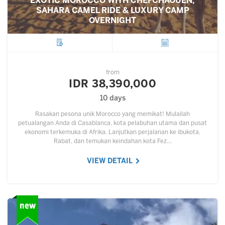
EXOTIC MOROCCO WITH CHEFCHAOUEN,
SAHARA CAMEL RIDE & LUXURY CAMP
OVERNIGHT
City
Departure
from
IDR 38,390,000
10 days
Rasakan pesona unik Morocco yang memikat! Mulailah
petualangan Anda di Casablanca, kota pelabuhan utama dan pusat
ekonomi terkemuka di Afrika. Lanjutkan perjalanan ke ibukota,
Rabat, dan temukan keindahan kota Fez…
VIEW DETAIL