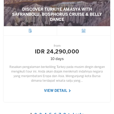
DISCOVER TURKIYE AMASYA WITH
SAFRANBOLU, BOSPHORUS CRUISE & BELLY
DANCE
City
Departure
from
IDR 24,290,000
10 days
Rasakan pengalaman berkeliling Turkey pada musim dingin dengan
mengikuti tour ini. Anda akan diajak menikmati indahnya negara
yang menjembatani Eropa dan Asia. Mengunjungi kota Bursa
dimana terdapat wisata salju yang…
VIEW DETAIL