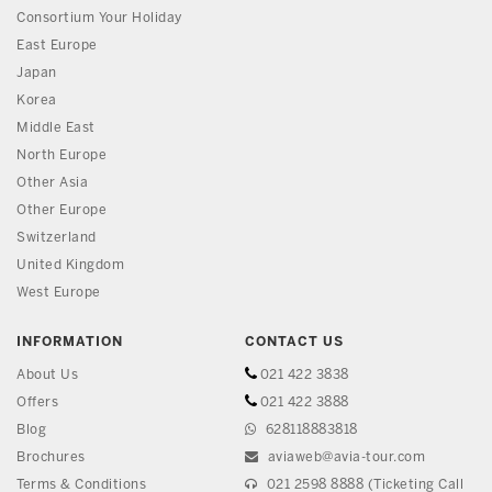
Consortium Your Holiday
East Europe
Japan
Korea
Middle East
North Europe
Other Asia
Other Europe
Switzerland
United Kingdom
West Europe
INFORMATION
CONTACT US
About Us
021 422 3838
Offers
021 422 3888
Blog
628118883818
Brochures
aviaweb@avia-tour.com
Terms & Conditions
021 2598 8888 (Ticketing Call