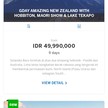
GDAY AMAZING NEW ZEALAND WITH
HOBBITON, MAORI SHOW & LAKE TEKAPO
City
Departure
from
IDR 49,990,000
9 days
Selandia Baru terletak di atas dua lempeng tektonik - Pasifik dan
Australia. Lima belas bongkahan kerak raksasa yang bergerak ini
membentuk permukaan bumi. North Island (Pulau Utara) dan
sebagian South…
VIEW DETAIL