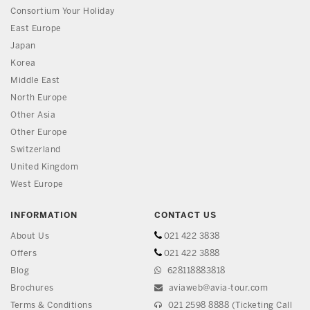
Consortium Your Holiday
East Europe
Japan
Korea
Middle East
North Europe
Other Asia
Other Europe
Switzerland
United Kingdom
West Europe
INFORMATION
CONTACT US
About Us
021 422 3838
Offers
021 422 3888
Blog
628118883818
Brochures
aviaweb@avia-tour.com
Terms & Conditions
021 2598 8888 (Ticketing Call