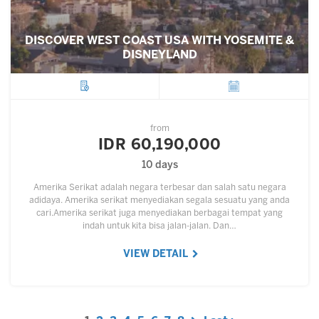
DISCOVER WEST COAST USA WITH YOSEMITE &
DISNEYLAND
City
Departure
from
IDR 60,190,000
10 days
Amerika Serikat adalah negara terbesar dan salah satu negara
adidaya. Amerika serikat menyediakan segala sesuatu yang anda
cari.Amerika serikat juga menyediakan berbagai tempat yang
indah untuk kita bisa jalan-jalan. Dan…
VIEW DETAIL