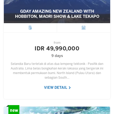
GDAY AMAZING NEW ZEALAND WITH
HOBBITON, MAORI SHOW & LAKE TEKAPO
City
Departure
from
IDR 49,990,000
9 days
Selandia Baru terletak di atas dua lempeng tektonik - Pasifik dan
Australia. Lima belas bongkahan kerak raksasa yang bergerak ini
membentuk permukaan bumi. North Island (Pulau Utara) dan
sebagian South…
VIEW DETAIL