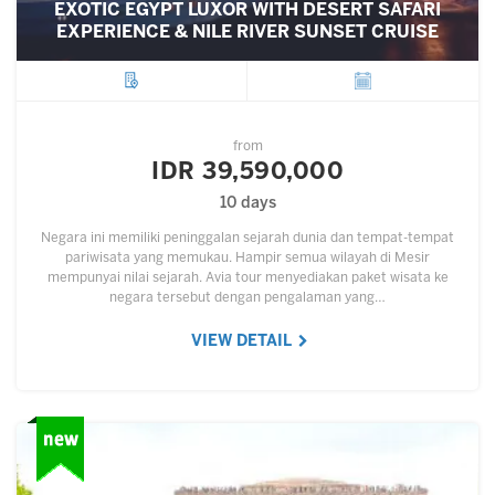
EXOTIC EGYPT LUXOR WITH DESERT SAFARI
EXPERIENCE & NILE RIVER SUNSET CRUISE
City
Departure
from
IDR 39,590,000
10 days
Negara ini memiliki peninggalan sejarah dunia dan tempat-tempat
pariwisata yang memukau. Hampir semua wilayah di Mesir
mempunyai nilai sejarah. Avia tour menyediakan paket wisata ke
negara tersebut dengan pengalaman yang…
VIEW DETAIL