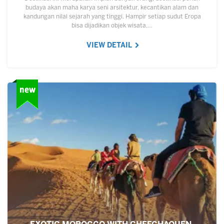
budaya akan maha karya seni arsitektur, kecantikan alam dan
kandungan nilai sejarah yang tinggi. Hampir setiap sudut Eropa
bisa dijadikan objek wisata,…
VIEW DETAIL