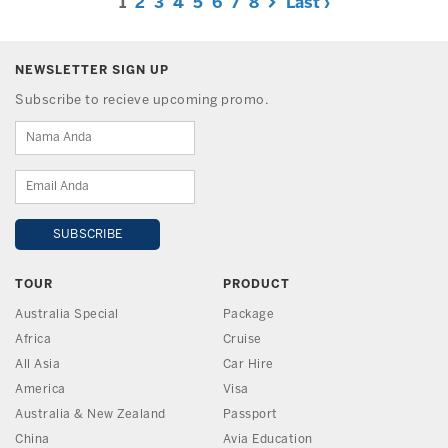
1
2
3
4
5
6
7
8
Last ›
NEWSLETTER SIGN UP
Subscribe to recieve upcoming promo.
TOUR
PRODUCT
Australia Special
Package
Africa
Cruise
All Asia
Car Hire
America
Visa
Australia & New Zealand
Passport
China
Avia Education