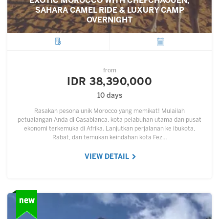
EXOTIC MOROCCO WITH CHEFCHAOUEN,
SAHARA CAMEL RIDE & LUXURY CAMP
OVERNIGHT
City
Departure
from
IDR 38,390,000
10 days
Rasakan pesona unik Morocco yang memikat! Mulailah
petualangan Anda di Casablanca, kota pelabuhan utama dan pusat
ekonomi terkemuka di Afrika. Lanjutkan perjalanan ke ibukota,
Rabat, dan temukan keindahan kota Fez…
VIEW DETAIL