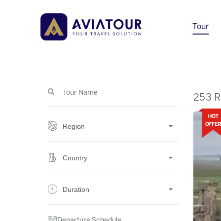
Tour
253 R
Region
Country
Duration
Departure Schedule