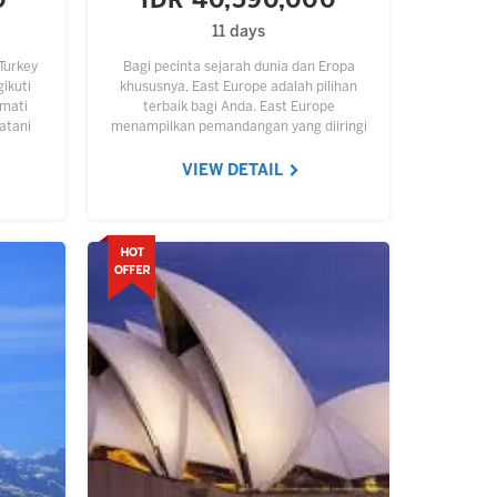
0
IDR 40,590,000
11 days
Turkey
Bagi pecinta sejarah dunia dan Eropa
ikuti
khususnya, East Europe adalah pilihan
kmati
terbaik bagi Anda. East Europe
atani
menampilkan pemandangan yang diiringi
a Bursa
sejarah yang panjang dan menarik untuk
yang…
disimak. Nikmati keindahan
VIEW DETAIL
pemandangan,…