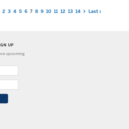
2
3
4
5
6
7
8
9
10
11
12
13
14
Last ›
IGN UP
ieve upcoming