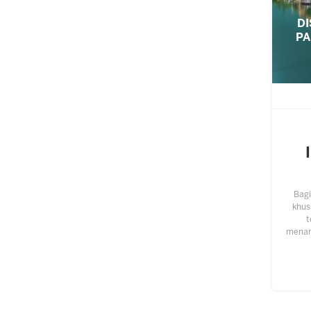
D
PA
Bagi
khus
t
menam
sejar