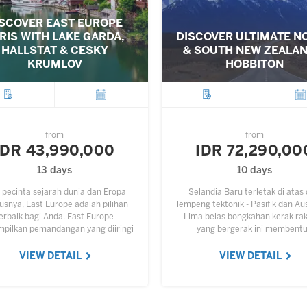
ISCOVER EAST EUROPE
RIS WITH LAKE GARDA,
DISCOVER ULTIMATE N
HALLSTAT & CESKY
& SOUTH NEW ZEALAN
KRUMLOV
HOBBITON
City
Departure
City
Depar
from
from
IDR 43,990,000
IDR 72,290,00
13 days
10 days
 pecinta sejarah dunia dan Eropa
Selandia Baru terletak di atas
usnya, East Europe adalah pilihan
lempeng tektonik - Pasifik dan Aus
erbaik bagi Anda. East Europe
Lima belas bongkahan kerak ra
pilkan pemandangan yang diiringi
yang bergerak ini membent
ah yang panjang dan menarik untuk
permukaan bumi. North Island (
disimak. Nikmati keindahan
Utara) dan sebagian South
VIEW DETAIL
VIEW DETAIL
pemandangan,…