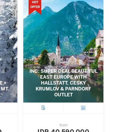
INC. SUPER DEAL BEAUTIFUL
EAST EUROPE WITH
E +
HALLSTATT, CESKY
 MT.
KRUMLOV & PARNDORF
OUTLET
ture
City
Departure
from