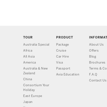
TOUR
PRODUCT
INFORMA
Australia Special
Package
About Us
Africa
Cruise
Offers
All Asia
Car Hire
Blog
America
Visa
Brochures
Australia & New
Passport
Terms & Co
Zealand
Avia Education
F.A.Q
China
Contact Us
Consortium Your
Holiday
East Europe
Japan