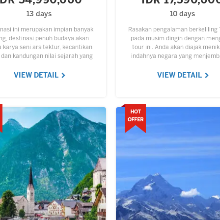
IDR 54,990,000
IDR 17,590,00
13 days
10 days
nasi ini merupakan impian banyak
Rasakan pengalaman berkeliling 
ng, destinasi penuh budaya akan
pada musim dingin dengan meng
karya seni arsitektur, kecantikan
tour ini. Anda akan diajak meni
 dan kandungan nilai sejarah yang
indahnya negara yang menjemb
gi. Hampir setiap sudut Eropa bisa
Eropa dan Asia. Mengunjungi kot
dijadikan objek wisata,…
dimana terdapat wisata salju 
VIEW DETAIL
VIEW DETAIL