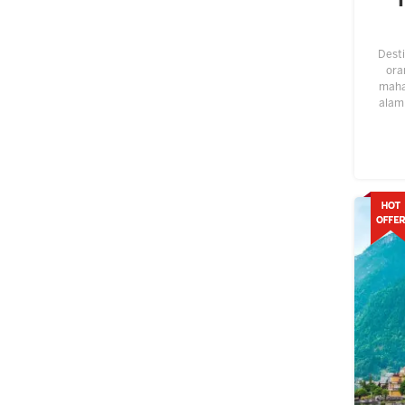
Desti
ora
maha 
alam
ting