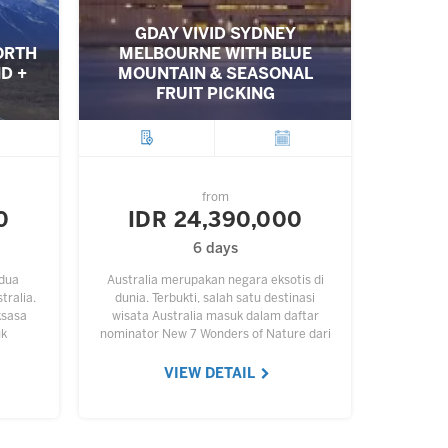
GDAY VIVID SYDNEY
ORTH
MELBOURNE WITH BLUE
D +
MOUNTAIN & SEASONAL
FRUIT PICKING
ture
City
Departure
from
0
IDR 24,390,000
6 days
 dua
Australia merupakan negara eksotis di
tralia.
dunia. Terbukti, salah satu destinasi
ksasa
wisata Australia masuk dalam daftar
uk
nominator New 7 Wonders of Nature dari
Pulau
259 nominasi yang diajukan 222 negara.
…
Berbicara tentang…
VIEW DETAIL