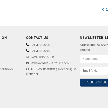
1
TION
CONTACT US
NEWSLETTER S
021 422 3838
Subscribe to rec
promo.
021 422 3888
628118883818
aviaweb@avia-tour.com
nditions
021 2598 8888 (Ticketing Call
Center)