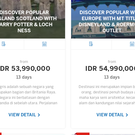
DISCOVER POPULAR
DISCOVER POPULAR W
GLAND SCOTLAND WITH
EUROPE WITH MT TITL
ARRY POTTER & LOCH
DISNEYLAND & ROER
NESS
OUTLET
City
Departure
City
Depar
from
from
IDR 53,990,000
IDR 54,990,00
13 days
13 days
gris adalah sebuah negara yang
Destinasi ini merupakan impian 
pakan bagian dari Britania Raya.
orang, destinasi penuh budaya
Negara ini berbatasan dengan
maha karya seni arsitektur, keca
andia di sebelah utara. Perjalanan
alam dan kandungan nilai sejara
ta ini penuh dengan budaya, maha
tinggi. Hampir setiap sudut Erop
 seni arsitektur, kecantikan alam…
dijadikan objek wisata.…
VIEW DETAIL
VIEW DETAIL