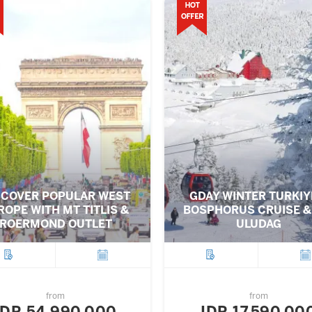
SCOVER POPULAR WEST
GDAY WINTER TURKIY
ROPE WITH MT TITLIS &
BOSPHORUS CRUISE &
ROERMOND OUTLET
ULUDAG
City
Departure
City
Depar
from
from