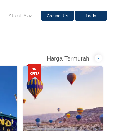
E
Contact Us
Login
About Avia
Harga Termurah