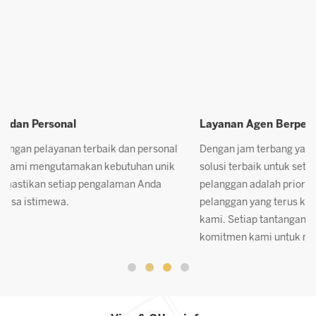
Layanan Agen Berpengalaman
P
Dengan jam terbang yang tinggi, tim kami siap memberikan
K
solusi terbaik untuk setiap kebutuhan Anda. Kepuasan
c
pelanggan adalah prioritas kami, terbukti dari banyaknya
p
pelanggan yang terus kembali setelah menggunakan jasa
A
kami. Setiap tantangan yang kami hadapi telah memperkuat
komitmen kami untuk memberikan layanan luar biasa.