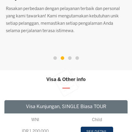
Dengan jam terbang yang tinggi, tim kami siap memberikan
K
solusi terbaik untuk setiap kebutuhan Anda. Kepuasan
c
pelanggan adalah prioritas kami, terbukti dari banyaknya
p
pelanggan yang terus kembali setelah menggunakan jasa
A
kami. Setiap tantangan yang kami hadapi telah memperkuat
komitmen kami untuk memberikan layanan luar biasa.
Visa & Other info
Visa Kunjungan, SINGLE Biasa TOUR
WNI
Child
IDR 1,200,000
SEE DETAIL