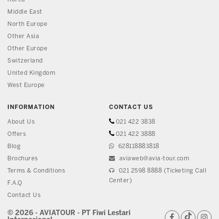
Middle East
North Europe
Other Asia
Other Europe
Switzerland
United Kingdom
West Europe
INFORMATION
CONTACT US
About Us
021 422 3838
Offers
021 422 3888
Blog
628118883818
Brochures
aviaweb@avia-tour.com
Terms & Conditions
021 2598 8888 (Ticketing Call
Center)
F.A.Q
Contact Us
© 2026 - AVIATOUR - PT Fiwi Lestari