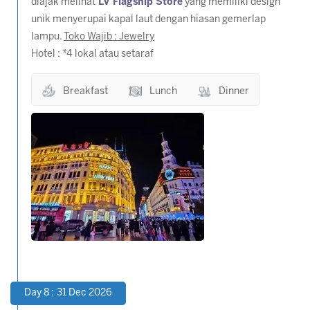
diajak melihat
LV Flagship Store
yang memiliki design
unik menyerupai kapal laut dengan hiasan gemerlap
lampu.
Toko Wajib : Jewelry
Hotel : *4 lokal atau setaraf
Breakfast
Lunch
Dinner
Day 8 : 31 Dec 2026