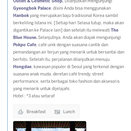
Outlet & Cosmetic Shop.
Dilanjutkan mengunjungi
Gyeongbok Palace
, disini Anda bisa menggunakan
Hanbok
yang merupakan baju tradisional Korea sambil
berkeliling Istana ini. [
Setiap hari Selasa tutup, maka akan
digantikan ke Palace lain]
dan setelah itu melewati
The
Blue House.
Selanjutnya, Anda akan diajak mengunjungi
Pokpo Cafe
, café unik dengan suasana cantik dan
pemandangan air terjun yang menarik untuk bersantai dan
berfoto. Setelah itu, perjalanan dilanjutkan menuju
Hongdae
, kawasan populer di Seoul yang terkenal dengan
suasana anak muda, deretan café trendy, street
performance, serta berbagai toko fashion dan aksesoris
yang menarik untuk dijelajahi.
Hotel : *3 atau setaraf
Breakfast
Lunch