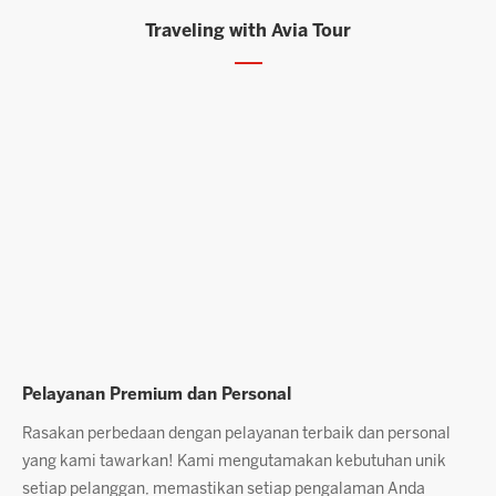
Traveling with Avia Tour
Layanan Agen Berpengalaman
al
Dengan jam terbang yang tinggi, tim kami siap memberikan
ik
solusi terbaik untuk setiap kebutuhan Anda. Kepuasan
pelanggan adalah prioritas kami, terbukti dari banyaknya