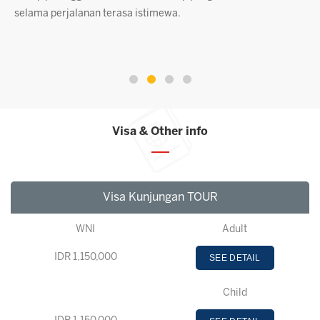
pelanggan yang terus kembali setelah menggunakan jasa
kami. Setiap tantangan yang kami hadapi telah memperkuat
komitmen kami untuk memberikan layanan luar biasa.
Visa & Other info
Visa Kunjungan TOUR
WNI
Adult
IDR 1,150,000
SEE DETAIL
Child