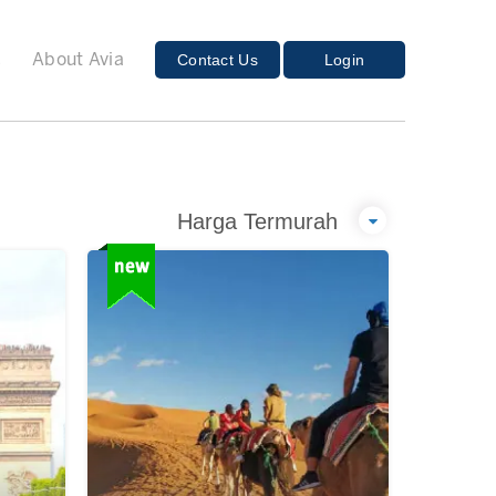
E
Contact Us
Login
About Avia
Harga Termurah