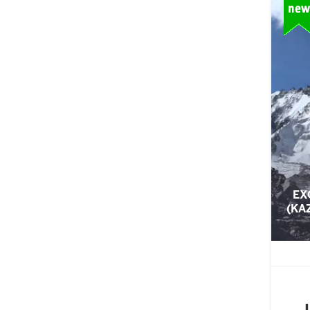
EX
(KA