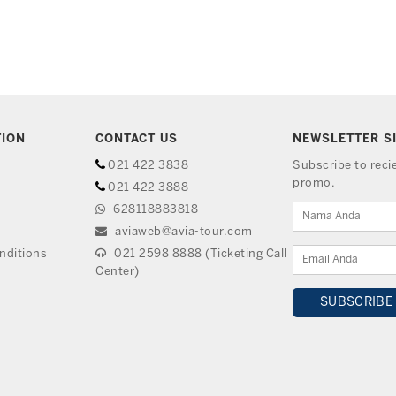
TION
CONTACT US
NEWSLETTER S
021 422 3838
Subscribe to rec
promo.
021 422 3888
628118883818
aviaweb@avia-tour.com
nditions
021 2598 8888 (Ticketing Call
Center)