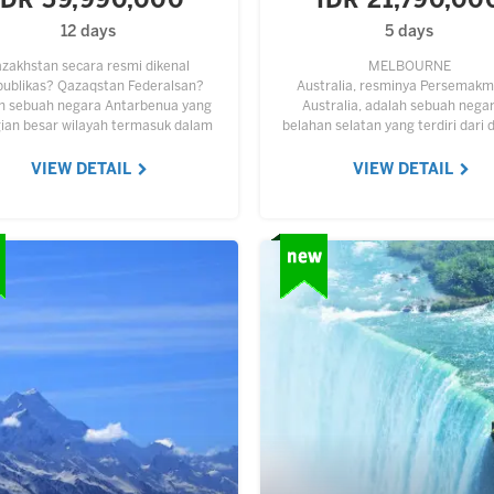
IDR 59,990,000
IDR 21,790,00
12 days
5 days
zakhstan secara resmi dikenal
MELBOURNE
ublikas? Qazaqstan Federalsan?
Australia, resminya Persemak
h sebuah negara Antarbenua yang
Australia, adalah sebuah negar
ian besar wilayah termasuk dalam
belahan selatan yang terdiri dari 
an Asia Tengah dan sebagian kecil
utama benua Australia, Pulau Ta
ya termasuk dalam kawasan Eropa
dan berbagai pulau kecil di Sa
VIEW DETAIL
VIEW DETAIL
Timur. Kirgizstan…
Hindia dan Samudra Pasifik