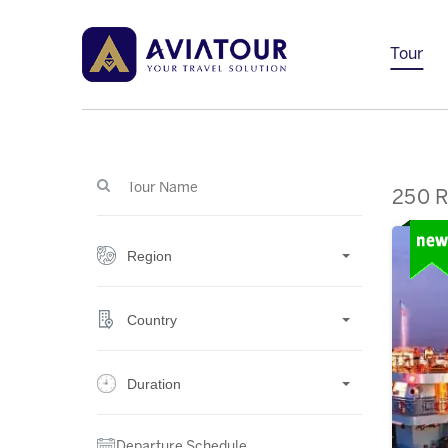
Tour
250 R
Region
Country
Duration
Departure Schedule