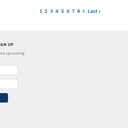
1
2
3
4
5
6
7
8
Last ›
IGN UP
ieve upcoming