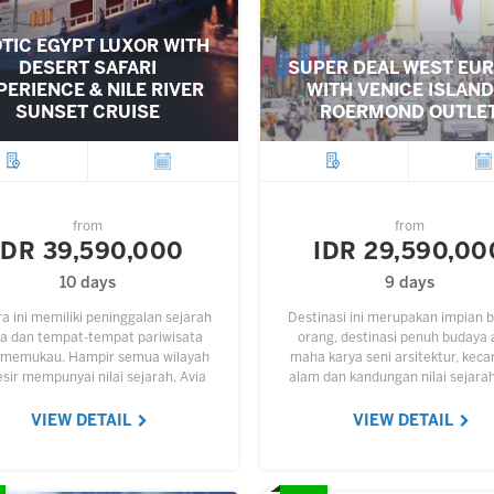
TIC EGYPT LUXOR WITH
DESERT SAFARI
SUPER DEAL WEST EU
PERIENCE & NILE RIVER
WITH VENICE ISLAND
SUNSET CRUISE
ROERMOND OUTLE
City
Departure
City
Depar
from
from
IDR 39,590,000
IDR 29,590,00
10 days
9 days
a ini memiliki peninggalan sejarah
Destinasi ini merupakan impian 
ia dan tempat-tempat pariwisata
orang, destinasi penuh budaya
 memukau. Hampir semua wilayah
maha karya seni arsitektur, keca
esir mempunyai nilai sejarah. Avia
alam dan kandungan nilai sejara
ur menyediakan paket wisata ke
tinggi. Hampir setiap sudut Erop
ara tersebut dengan pengalaman
dijadikan objek wisata,…
VIEW DETAIL
VIEW DETAIL
yang…