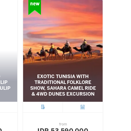
O
EXOTIC TUNISIA WITH
LIP
TRADITIONAL FOLKLORE
ULIP
SHOW, SAHARA CAMEL RIDE
& 4WD DUNES EXCURSION
ture
City
Departure
from