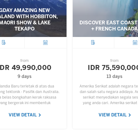
GDAY AMAZING NEW
ALAND WITH HOBBITON,
MAORI SHOW & LAKE
DISCOVER EAST COAST
TEKAPO
+ FRENCH CANADA
City
Departure
City
Depar
from
from
IDR 49,990,000
IDR 75,590,00
9 days
13 days
landia Baru terletak di atas dua
Amerika Serikat adalah negara t
g tektonik - Pasifik dan Australia.
dan salah satu negara adidaya. 
a belas bongkahan kerak raksasa
serikat menyediakan segala se
yang bergerak ini membentuk
yang anda cari. Amerika serikat
ukaan bumi. North Island (Pulau
menyediakan berbagai tempat 
Utara) dan sebagian South…
indah untuk kita bisa jalan-jal
VIEW DETAIL
VIEW DETAIL