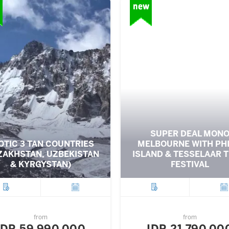
SUPER DEAL MON
OTIC 3 TAN COUNTRIES
MELBOURNE WITH PHI
ZAKHSTAN, UZBEKISTAN
ISLAND & TESSELAAR T
& KYRGYSTAN)
FESTIVAL
City
Departure
City
Depar
from
from