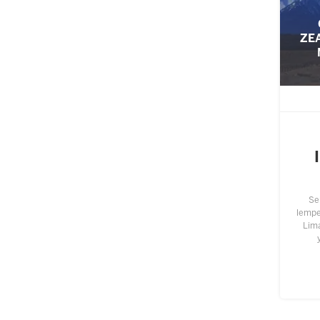
ZE
Se
lempen
Lim
perm