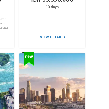
0
IDR 53,590,000
10 days
muran
a di
daratan
smania,
mudra
VIEW DETAIL
.…