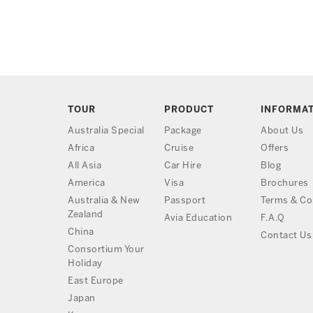
TOUR
PRODUCT
INFORMA
Australia Special
Package
About Us
Africa
Cruise
Offers
All Asia
Car Hire
Blog
America
Visa
Brochures
Australia & New
Passport
Terms & Co
Zealand
Avia Education
F.A.Q
China
Contact Us
Consortium Your
Holiday
East Europe
Japan