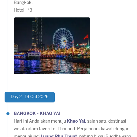
Bangkok.
Hotel : *3
Day 2 : 19 Oct 2026
BANGKOK - KHAO YAI
Hari ini Anda akan menuju
Khao Yai,
salah satu destinasi
wisata alam favorit di Thailand. Perjalanan diawali dengan
mengunjungi
Luang Phu Thuat,
patung biksu Buddha yang