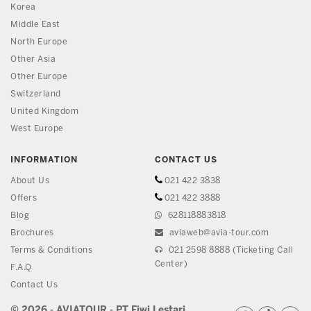
Korea
Middle East
North Europe
Other Asia
Other Europe
Switzerland
United Kingdom
West Europe
INFORMATION
CONTACT US
About Us
021 422 3838
Offers
021 422 3888
Blog
628118883818
Brochures
aviaweb@avia-tour.com
Terms & Conditions
021 2598 8888 (Ticketing Call
Center)
F.A.Q
Contact Us
© 2026 - AVIATOUR - PT Fiwi Lestari