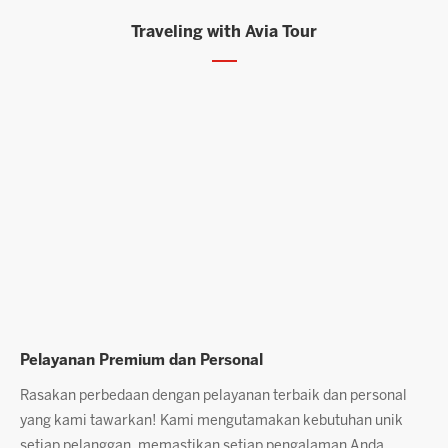
Traveling with Avia Tour
n Premium dan Personal
Layanan Age
rbedaan dengan pelayanan terbaik dan personal
Dengan jam ter
 tawarkan! Kami mengutamakan kebutuhan unik
solusi terbaik 
anggan, memastikan setiap pengalaman Anda
pelanggan adala