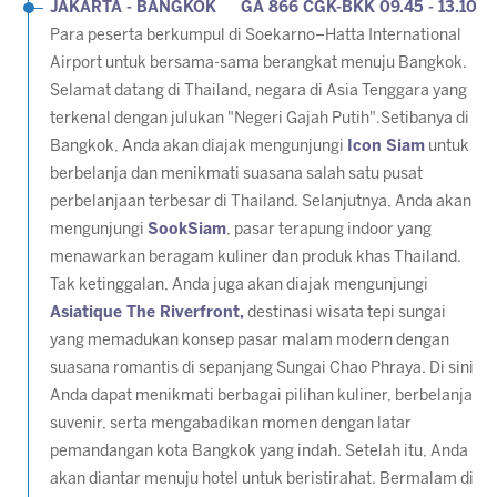
JAKARTA
- BANGKOK GA 866 CGK-BKK 09.45 - 13.10
Para peserta berkumpul di Soekarno–Hatta International
Airport untuk bersama-sama berangkat menuju Bangkok.
Selamat datang di Thailand, negara di Asia Tenggara yang
terkenal dengan julukan "Negeri Gajah Putih".Setibanya di
Bangkok, Anda akan diajak mengunjungi
Icon Siam
untuk
berbelanja dan menikmati suasana salah satu pusat
perbelanjaan terbesar di Thailand. Selanjutnya, Anda akan
mengunjungi
SookSiam
, pasar terapung indoor yang
menawarkan beragam kuliner dan produk khas Thailand.
Tak ketinggalan, Anda juga akan diajak mengunjungi
Asiatique The Riverfront,
destinasi wisata tepi sungai
yang memadukan konsep pasar malam modern dengan
suasana romantis di sepanjang Sungai Chao Phraya. Di sini
Anda dapat menikmati berbagai pilihan kuliner, berbelanja
suvenir, serta mengabadikan momen dengan latar
pemandangan kota Bangkok yang indah. Setelah itu, Anda
akan diantar menuju hotel untuk beristirahat. Bermalam di