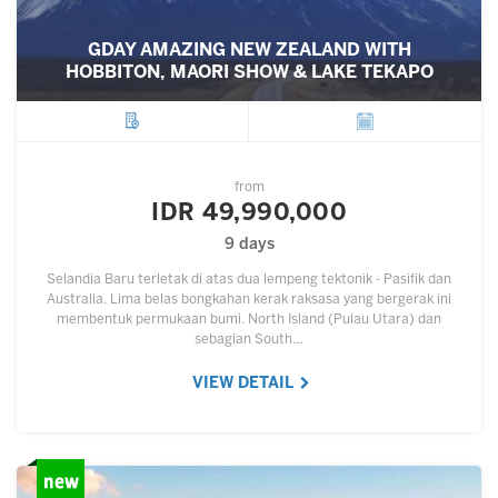
GDAY AMAZING NEW ZEALAND WITH
HOBBITON, MAORI SHOW & LAKE TEKAPO
City
Departure
from
IDR 49,990,000
9 days
Selandia Baru terletak di atas dua lempeng tektonik - Pasifik dan
Australia. Lima belas bongkahan kerak raksasa yang bergerak ini
membentuk permukaan bumi. North Island (Pulau Utara) dan
sebagian South…
VIEW DETAIL