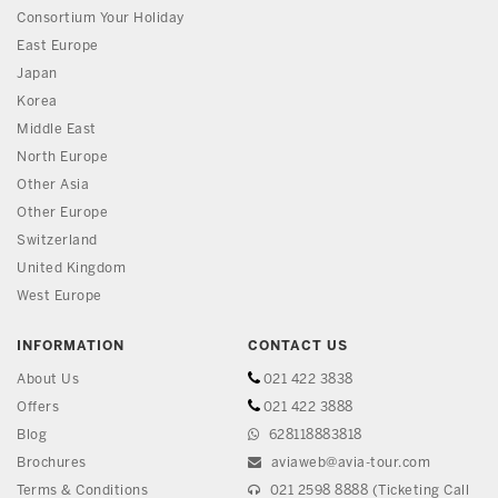
Consortium Your Holiday
East Europe
Japan
Korea
Middle East
North Europe
Other Asia
Other Europe
Switzerland
United Kingdom
West Europe
INFORMATION
CONTACT US
About Us
021 422 3838
Offers
021 422 3888
Blog
628118883818
Brochures
aviaweb@avia-tour.com
Terms & Conditions
021 2598 8888 (Ticketing Call