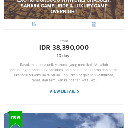
EXOTIC MOROCCO WITH CHEFCHAOUEN,
SAHARA CAMEL RIDE & LUXURY CAMP
OVERNIGHT
City
Departure
from
IDR 38,390,000
10 days
Rasakan pesona unik Morocco yang memikat! Mulailah
petualangan Anda di Casablanca, kota pelabuhan utama dan pusat
ekonomi terkemuka di Afrika. Lanjutkan perjalanan ke ibukota,
Rabat, dan temukan keindahan kota Fez…
VIEW DETAIL