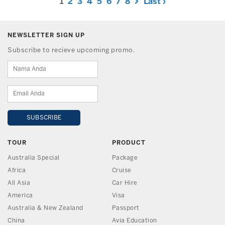
1
2
3
4
5
6
7
8
Last ›
NEWSLETTER SIGN UP
Subscribe to recieve upcoming promo.
TOUR
PRODUCT
Australia Special
Package
Africa
Cruise
All Asia
Car Hire
America
Visa
Australia & New Zealand
Passport
China
Avia Education