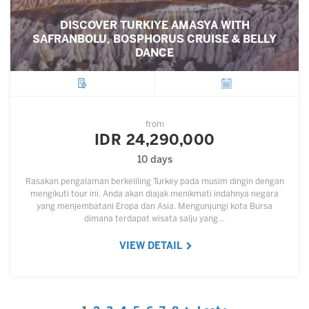
DISCOVER TURKIYE AMASYA WITH
SAFRANBOLU, BOSPHORUS CRUISE & BELLY
DANCE
City
Departure
from
IDR 24,290,000
10 days
Rasakan pengalaman berkeliling Turkey pada musim dingin dengan
mengikuti tour ini. Anda akan diajak menikmati indahnya negara
yang menjembatani Eropa dan Asia. Mengunjungi kota Bursa
dimana terdapat wisata salju yang…
VIEW DETAIL