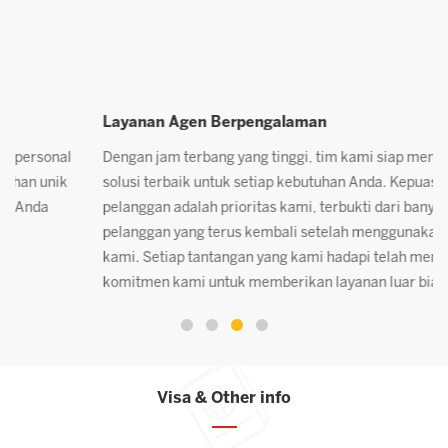
Layanan Agen Berpengalaman
P
Dengan jam terbang yang tinggi, tim kami siap memberikan
K
solusi terbaik untuk setiap kebutuhan Anda. Kepuasan
c
pelanggan adalah prioritas kami, terbukti dari banyaknya
p
pelanggan yang terus kembali setelah menggunakan jasa
A
kami. Setiap tantangan yang kami hadapi telah memperkuat
komitmen kami untuk memberikan layanan luar biasa.
Visa & Other info