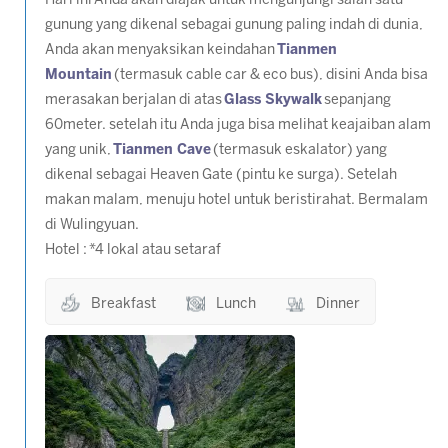
Hari ini Anda akan diajak untuk mengunjungi salah satu
gunung yang dikenal sebagai gunung paling indah di dunia,
Anda akan menyaksikan keindahan
Tianmen
Mountain
(termasuk cable car & eco bus), disini Anda bisa
merasakan berjalan di atas
Glass Skywalk
sepanjang
60meter. setelah itu Anda juga bisa melihat keajaiban alam
yang unik,
Tianmen Cave
(termasuk eskalator) yang
dikenal sebagai Heaven Gate (pintu ke surga). Setelah
makan malam, menuju hotel untuk beristirahat. Bermalam
di Wulingyuan.
Hotel :
*4 lokal atau setaraf
Breakfast
Lunch
Dinner