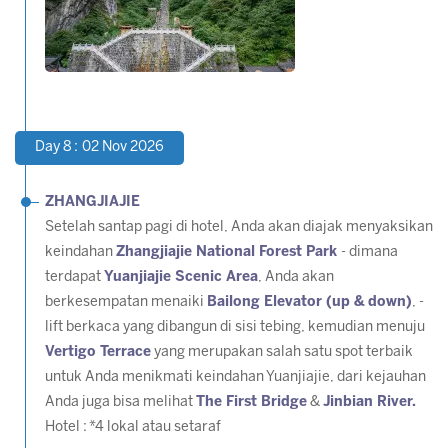
Day 8 : 02 Nov 2026
ZHANGJIAJIE
Setelah santap pagi di hotel, Anda akan diajak menyaksikan
keindahan
Zhangjiajie National Forest Park
- dimana
terdapat
Yuanjiajie Scenic Area
, Anda akan
berkesempatan menaiki
Bailong Elevator (up & down)
, -
lift berkaca yang dibangun di sisi tebing, kemudian menuju
Vertigo Terrace
yang merupakan salah satu spot terbaik
untuk Anda menikmati keindahan Yuanjiajie, dari kejauhan
Anda juga bisa melihat
The First Bridge
&
Jinbian River.
Hotel :
*4 lokal atau setaraf