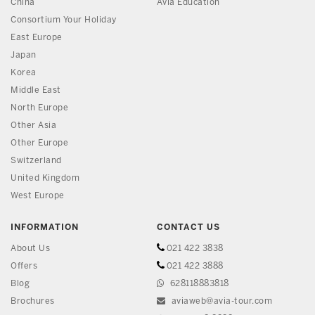
China
Avia Education
Consortium Your Holiday
East Europe
Japan
Korea
Middle East
North Europe
Other Asia
Other Europe
Switzerland
United Kingdom
West Europe
INFORMATION
CONTACT US
About Us
021 422 3838
Offers
021 422 3888
Blog
628118883818
Brochures
aviaweb@avia-tour.com