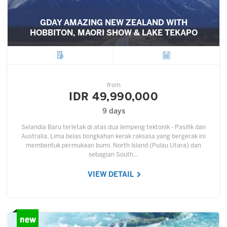
GDAY AMAZING NEW ZEALAND WITH
HOBBITON, MAORI SHOW & LAKE TEKAPO
City
Departure
from
IDR 49,990,000
9 days
Selandia Baru terletak di atas dua lempeng tektonik - Pasifik dan
Australia. Lima belas bongkahan kerak raksasa yang bergerak ini
membentuk permukaan bumi. North Island (Pulau Utara) dan
sebagian South…
VIEW DETAIL