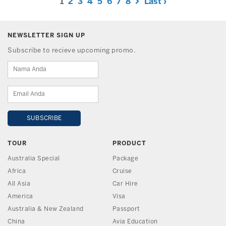
1
2
3
4
5
6
7
8
Last ›
NEWSLETTER SIGN UP
Subscribe to recieve upcoming promo.
TOUR
PRODUCT
Australia Special
Package
Africa
Cruise
All Asia
Car Hire
America
Visa
Australia & New Zealand
Passport
China
Avia Education