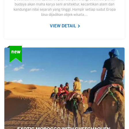
budaya akan maha karya seni arsitektur, kecantikan alam dan
kandungan nilai sejarah yang tinggi. Hampir setiap sudut Eropa
bisa dijadikan objek wisata,…
VIEW DETAIL