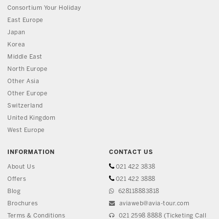
Consortium Your Holiday
East Europe
Japan
Korea
Middle East
North Europe
Other Asia
Other Europe
Switzerland
United Kingdom
West Europe
INFORMATION
CONTACT US
About Us
021 422 3838
Offers
021 422 3888
Blog
628118883818
Brochures
aviaweb@avia-tour.com
Terms & Conditions
021 2598 8888 (Ticketing Call