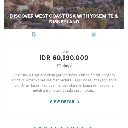
DISCOVER WEST COAST USA WITH YOSEMITE &
DISNEYLAND
City
Departure
from
IDR 60,190,000
10 days
Amerika Serikat adalah negara terbesar dan salah satu negara
adidaya. Amerika serikat menyediakan segala sesuatu yang anda
cari.Amerika serikat juga menyediakan berbagai tempat yang
indah untuk kita bisa jalan-jalan. Dan…
VIEW DETAIL