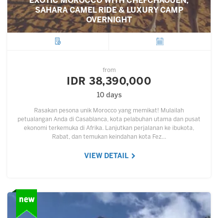
EXOTIC MOROCCO WITH CHEFCHAOUEN,
SAHARA CAMEL RIDE & LUXURY CAMP
OVERNIGHT
City
Departure
from
IDR 38,390,000
10 days
Rasakan pesona unik Morocco yang memikat! Mulailah
petualangan Anda di Casablanca, kota pelabuhan utama dan pusat
ekonomi terkemuka di Afrika. Lanjutkan perjalanan ke ibukota,
Rabat, dan temukan keindahan kota Fez…
VIEW DETAIL