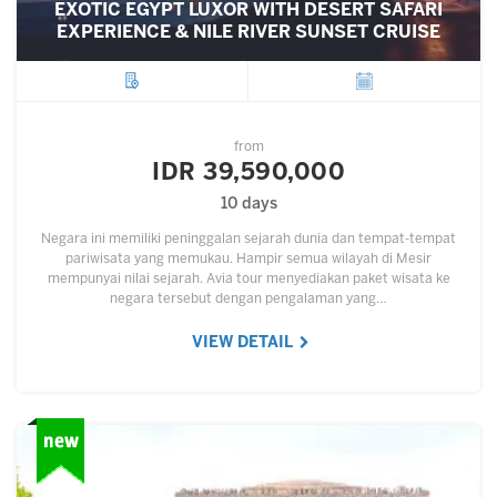
EXOTIC EGYPT LUXOR WITH DESERT SAFARI
EXPERIENCE & NILE RIVER SUNSET CRUISE
City
Departure
from
IDR 39,590,000
10 days
Negara ini memiliki peninggalan sejarah dunia dan tempat-tempat
pariwisata yang memukau. Hampir semua wilayah di Mesir
mempunyai nilai sejarah. Avia tour menyediakan paket wisata ke
negara tersebut dengan pengalaman yang…
VIEW DETAIL