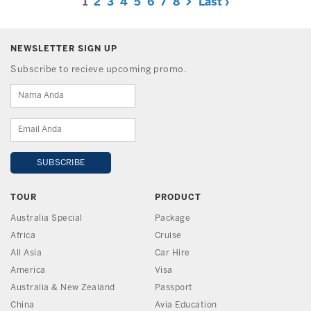
1
2
3
4
5
6
7
8
Last ›
NEWSLETTER SIGN UP
Subscribe to recieve upcoming promo.
TOUR
PRODUCT
Australia Special
Package
Africa
Cruise
All Asia
Car Hire
America
Visa
Australia & New Zealand
Passport
China
Avia Education