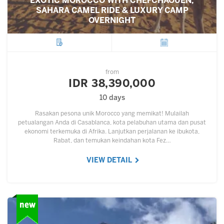
EXOTIC MOROCCO WITH CHEFCHAOUEN,
SAHARA CAMEL RIDE & LUXURY CAMP
OVERNIGHT
City
Departure
from
IDR 38,390,000
10 days
Rasakan pesona unik Morocco yang memikat! Mulailah
petualangan Anda di Casablanca, kota pelabuhan utama dan pusat
ekonomi terkemuka di Afrika. Lanjutkan perjalanan ke ibukota,
Rabat, dan temukan keindahan kota Fez…
VIEW DETAIL