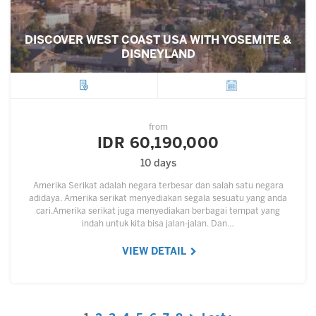
DISCOVER WEST COAST USA WITH YOSEMITE &
DISNEYLAND
City
Departure
from
IDR 60,190,000
10 days
Amerika Serikat adalah negara terbesar dan salah satu negara
adidaya. Amerika serikat menyediakan segala sesuatu yang anda
cari.Amerika serikat juga menyediakan berbagai tempat yang
indah untuk kita bisa jalan-jalan. Dan…
VIEW DETAIL