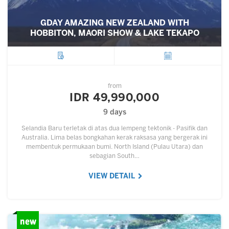
GDAY AMAZING NEW ZEALAND WITH
HOBBITON, MAORI SHOW & LAKE TEKAPO
City
Departure
from
IDR 49,990,000
9 days
Selandia Baru terletak di atas dua lempeng tektonik - Pasifik dan
Australia. Lima belas bongkahan kerak raksasa yang bergerak ini
membentuk permukaan bumi. North Island (Pulau Utara) dan
sebagian South…
VIEW DETAIL