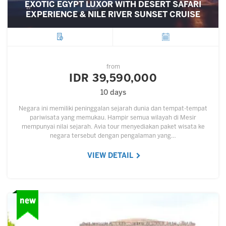
EXOTIC EGYPT LUXOR WITH DESERT SAFARI
EXPERIENCE & NILE RIVER SUNSET CRUISE
City
Departure
from
IDR 39,590,000
10 days
Negara ini memiliki peninggalan sejarah dunia dan tempat-tempat
pariwisata yang memukau. Hampir semua wilayah di Mesir
mempunyai nilai sejarah. Avia tour menyediakan paket wisata ke
negara tersebut dengan pengalaman yang…
VIEW DETAIL