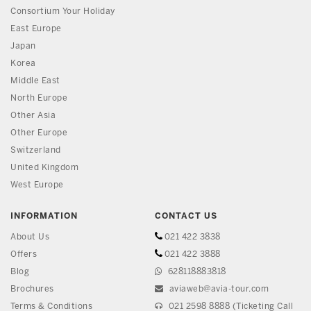
Consortium Your Holiday
East Europe
Japan
Korea
Middle East
North Europe
Other Asia
Other Europe
Switzerland
United Kingdom
West Europe
INFORMATION
CONTACT US
About Us
021 422 3838
Offers
021 422 3888
Blog
628118883818
Brochures
aviaweb@avia-tour.com
Terms & Conditions
021 2598 8888 (Ticketing Call