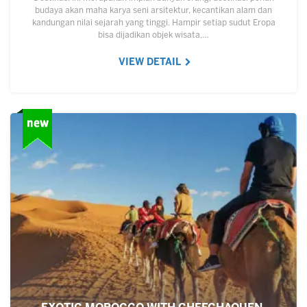
budaya akan maha karya seni arsitektur, kecantikan alam dan
kandungan nilai sejarah yang tinggi. Hampir setiap sudut Eropa
bisa dijadikan objek wisata,…
VIEW DETAIL