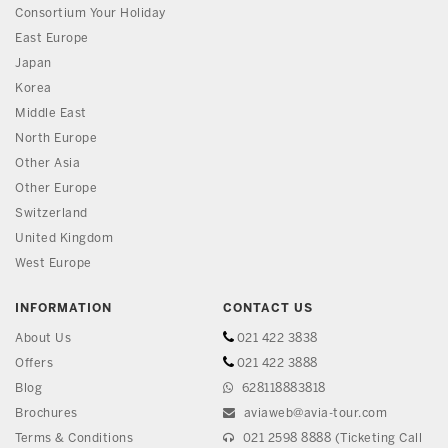
Consortium Your Holiday
East Europe
Japan
Korea
Middle East
North Europe
Other Asia
Other Europe
Switzerland
United Kingdom
West Europe
INFORMATION
CONTACT US
About Us
021 422 3838
Offers
021 422 3888
Blog
628118883818
Brochures
aviaweb@avia-tour.com
Terms & Conditions
021 2598 8888 (Ticketing Call