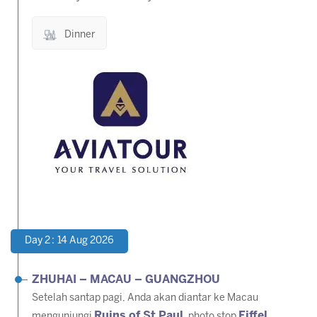
Dinner
Day 2 : 14 Aug 2026
ZHUHAI – MACAU – GUANGZHOU
Setelah santap pagi, Anda akan diantar ke Macau
Ruins of St Paul
Eiffel
mengunjungi
, photo stop