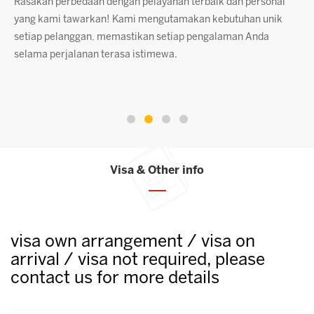
Rasakan perbedaan dengan pelayanan terbaik dan personal
D
s
yang kami tawarkan! Kami mengutamakan kebutuhan unik
s
setiap pelanggan, memastikan setiap pengalaman Anda
p
.
selama perjalanan terasa istimewa.
p
k
k
Visa & Other info
visa own arrangement / visa on
arrival / visa not required, please
contact us for more details