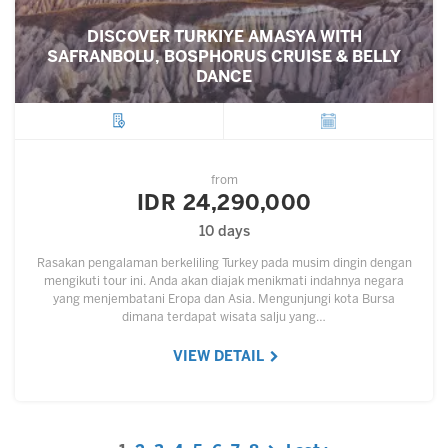
DISCOVER TURKIYE AMASYA WITH
SAFRANBOLU, BOSPHORUS CRUISE & BELLY
DANCE
City
Departure
from
IDR 24,290,000
10 days
Rasakan pengalaman berkeliling Turkey pada musim dingin dengan
mengikuti tour ini. Anda akan diajak menikmati indahnya negara
yang menjembatani Eropa dan Asia. Mengunjungi kota Bursa
dimana terdapat wisata salju yang…
VIEW DETAIL