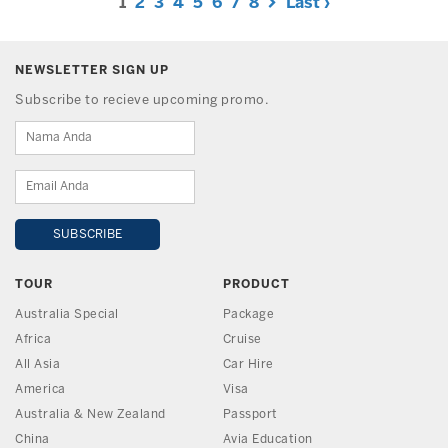
1
2
3
4
5
6
7
8
Last ›
NEWSLETTER SIGN UP
Subscribe to recieve upcoming promo.
TOUR
PRODUCT
Australia Special
Package
Africa
Cruise
All Asia
Car Hire
America
Visa
Australia & New Zealand
Passport
China
Avia Education