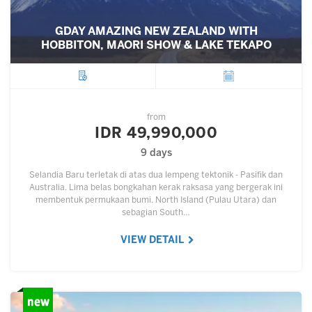
GDAY AMAZING NEW ZEALAND WITH
HOBBITON, MAORI SHOW & LAKE TEKAPO
City
Departure
from
IDR 49,990,000
9 days
Selandia Baru terletak di atas dua lempeng tektonik - Pasifik dan
Australia. Lima belas bongkahan kerak raksasa yang bergerak ini
membentuk permukaan bumi. North Island (Pulau Utara) dan
sebagian South…
VIEW DETAIL