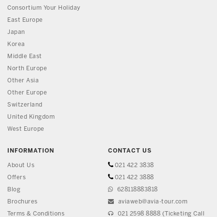
Consortium Your Holiday
East Europe
Japan
Korea
Middle East
North Europe
Other Asia
Other Europe
Switzerland
United Kingdom
West Europe
INFORMATION
CONTACT US
About Us
021 422 3838
Offers
021 422 3888
Blog
628118883818
Brochures
aviaweb@avia-tour.com
Terms & Conditions
021 2598 8888 (Ticketing Call