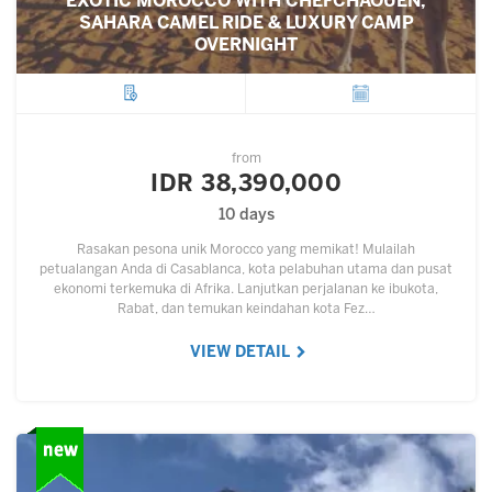
EXOTIC MOROCCO WITH CHEFCHAOUEN,
SAHARA CAMEL RIDE & LUXURY CAMP
OVERNIGHT
City
Departure
from
IDR 38,390,000
10 days
Rasakan pesona unik Morocco yang memikat! Mulailah
petualangan Anda di Casablanca, kota pelabuhan utama dan pusat
ekonomi terkemuka di Afrika. Lanjutkan perjalanan ke ibukota,
Rabat, dan temukan keindahan kota Fez…
VIEW DETAIL