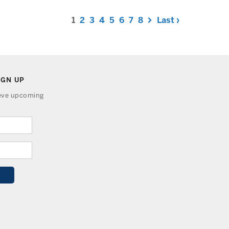
1
2
3
4
5
6
7
8
Last ›
IGN UP
ieve upcoming