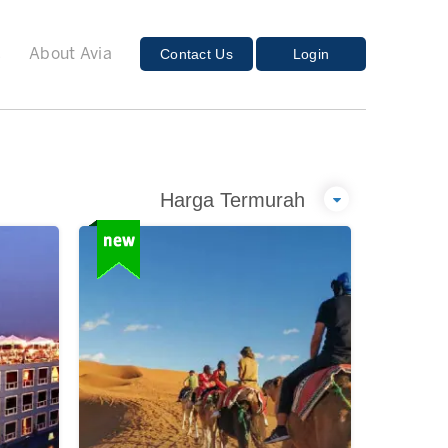
E
Contact Us
Login
About Avia
Harga Termurah