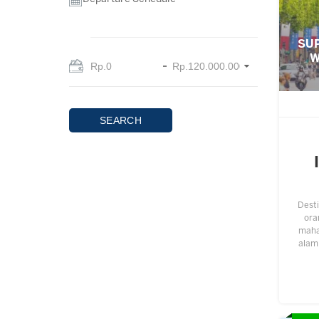
SUP
W
SEARCH
Desti
ora
maha 
alam
ting