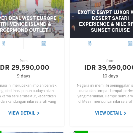
EXOTIC EGYPT LUXOR 
ER DEAL WEST EUROPE
DESERT SAFARI
ITH VENICE ISLAND &
EXPERIENCE & NILE R
ROERMOND OUTLET
SUNSET CRUISE
City
Departure
City
Depar
from
from
IDR 29,590,000
IDR 39,590,00
9 days
10 days
nasi ini merupakan impian banyak
Negara ini memiliki peninggalan 
ng, destinasi penuh budaya akan
dunia dan tempat-tempat pariw
karya seni arsitektur, kecantikan
yang memukau. Hampir semua w
 dan kandungan nilai sejarah yang
di Mesir mempunyai nilai sejarah
gi. Hampir setiap sudut Eropa bisa
tour menyediakan paket wisat
dijadikan objek wisata,…
negara tersebut dengan penga
VIEW DETAIL
VIEW DETAIL
yang…