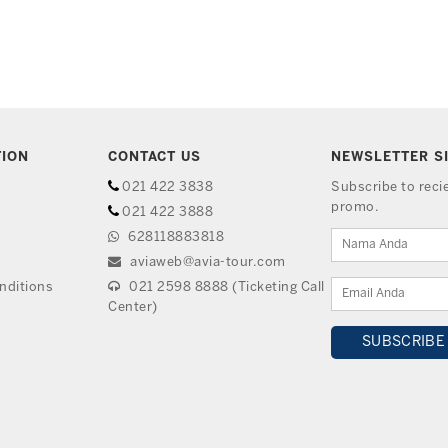
TION
CONTACT US
NEWSLETTER S
021 422 3838
Subscribe to rec
promo.
021 422 3888
628118883818
aviaweb@avia-tour.com
nditions
021 2598 8888 (Ticketing Call
Center)