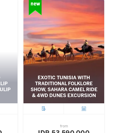
O
EXOTIC TUNISIA WITH
LIP
TRADITIONAL FOLKLORE
ULIP
SHOW, SAHARA CAMEL RIDE
& 4WD DUNES EXCURSION
ture
City
Departure
from