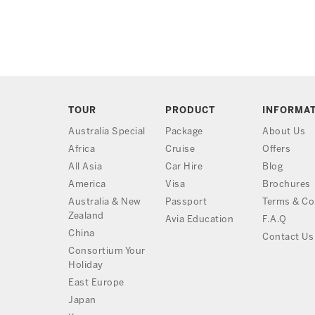
TOUR
PRODUCT
INFORMA
Australia Special
Package
About Us
Africa
Cruise
Offers
All Asia
Car Hire
Blog
America
Visa
Brochures
Australia & New
Passport
Terms & Co
Zealand
Avia Education
F.A.Q
China
Contact Us
Consortium Your
Holiday
East Europe
Japan