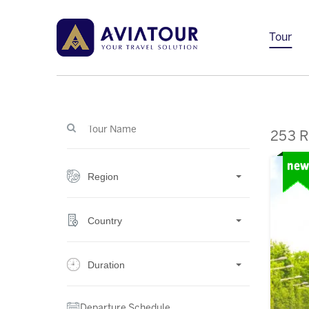
Tour
253 R
Region
Country
Duration
Departure Schedule