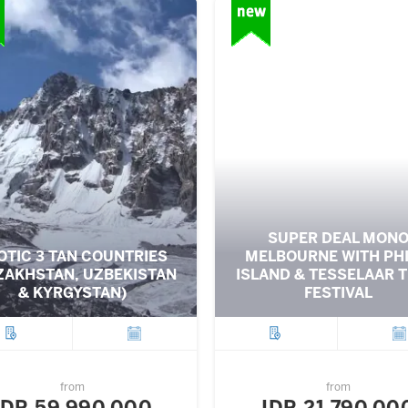
SUPER DEAL MON
OTIC 3 TAN COUNTRIES
MELBOURNE WITH PHI
ZAKHSTAN, UZBEKISTAN
ISLAND & TESSELAAR T
& KYRGYSTAN)
FESTIVAL
City
Departure
City
Depar
from
from