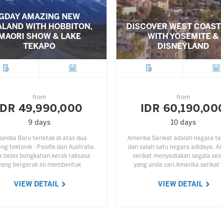
GDAY AMAZING NEW
ALAND WITH HOBBITON,
DISCOVER WEST COAST
MAORI SHOW & LAKE
WITH YOSEMITE &
TEKAPO
DISNEYLAND
City
Departure
City
Depar
from
from
IDR 49,990,000
IDR 60,190,00
9 days
10 days
landia Baru terletak di atas dua
Amerika Serikat adalah negara t
g tektonik - Pasifik dan Australia.
dan salah satu negara adidaya. 
a belas bongkahan kerak raksasa
serikat menyediakan segala se
yang bergerak ini membentuk
yang anda cari.Amerika serikat
ukaan bumi. North Island (Pulau
menyediakan berbagai tempat 
Utara) dan sebagian South…
indah untuk kita bisa jalan-jalan
VIEW DETAIL
VIEW DETAIL