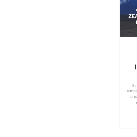
ZE
Se
lempen
Lim
perm