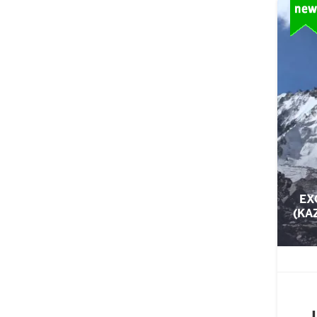
EX
(KA