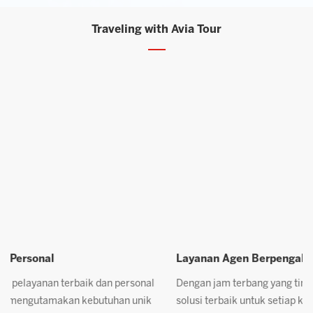
Traveling with Avia Tour
Layanan Agen Berpengalaman
P
Dengan jam terbang yang tinggi, tim kami siap memberikan
K
solusi terbaik untuk setiap kebutuhan Anda. Kepuasan
c