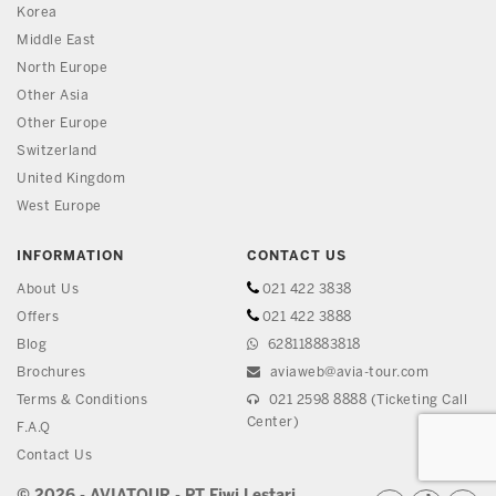
Korea
Middle East
North Europe
Other Asia
Other Europe
Switzerland
United Kingdom
West Europe
INFORMATION
CONTACT US
About Us
021 422 3838
Offers
021 422 3888
Blog
628118883818
Brochures
aviaweb@avia-tour.com
Terms & Conditions
021 2598 8888 (Ticketing Call
Center)
F.A.Q
Contact Us