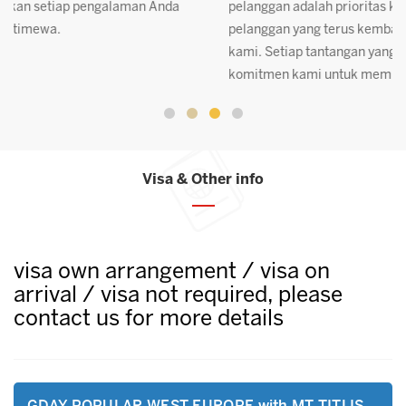
pelanggan adalah prioritas kami, terbukti dari banyaknya
p
pelanggan yang terus kembali setelah menggunakan jasa
A
kami. Setiap tantangan yang kami hadapi telah memperkuat
komitmen kami untuk memberikan layanan luar biasa.
Visa & Other info
visa own arrangement / visa on
arrival / visa not required, please
contact us for more details