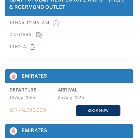
GDAY POPULAR WEST EUROPE with MT TITLIS
& ROERMOND OUTLET
13 HARI 10 MALAM
7 NEGARA
13 KOTA
EMIRATES
DEPARTURE
ARRIVAL
13 Aug 2026
25 Aug 2026
IDR 46,990,000
BOOK NOW
EMIRATES