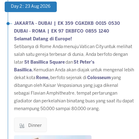
Day 2 : 23 Aug 2026
JAKARTA - DUBAI | EK 359 CGKDXB 0015 0530
DUBAI - ROMA | EK 97 DXBFCO 0855 1240
Selamat Datang di Europe!
Setibanya di Rome Anda menuju
Vatican City
untuk melihat
salah satu gereja terbesar di dunia, Anda berfoto dengan
latar
St Basillica Square
dan
St Peter's
Basillica
.
Kemudian Anda akan diajak untuk mengenal lebih
dekat kota
Rome,
berfoto sejenak di
Colosseum
yang
dibangun oleh Kaisar Vespasianus yang juga dikenal
sebagai Flavian Amphitheatre, tempat pertarungan
gladiator dan perkelahian binatang buas yang saat itu dapat
menampung 50.000 sampai 80.000 orang.
Dinner