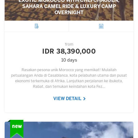
EXOTIC MOROCCO WITH CHEFCHAOUEN,
SAHARA CAMEL RIDE & LUXURY CAMP
OVERNIGHT
City
Departure
from
IDR 38,390,000
10 days
Rasakan pesona unik Morocco yang memikat! Mulailah
petualangan Anda di Casablanca, kota pelabuhan utama dan pusat
ekonomi terkemuka di Afrika. Lanjutkan perjalanan ke ibukota,
Rabat, dan temukan keindahan kota Fez…
VIEW DETAIL