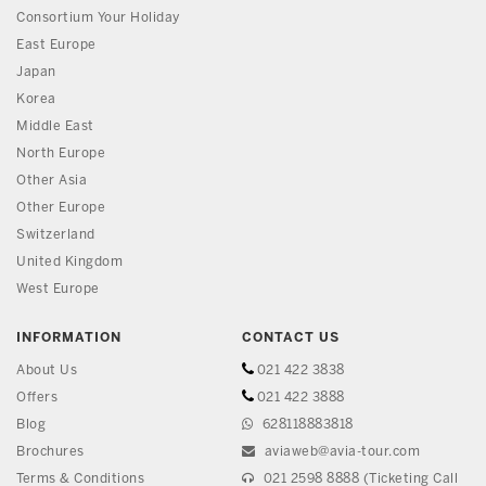
Consortium Your Holiday
East Europe
Japan
Korea
Middle East
North Europe
Other Asia
Other Europe
Switzerland
United Kingdom
West Europe
INFORMATION
CONTACT US
About Us
021 422 3838
Offers
021 422 3888
Blog
628118883818
Brochures
aviaweb@avia-tour.com
Terms & Conditions
021 2598 8888 (Ticketing Call