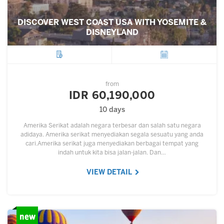
DISCOVER WEST COAST USA WITH YOSEMITE &
DISNEYLAND
City
Departure
from
IDR 60,190,000
10 days
Amerika Serikat adalah negara terbesar dan salah satu negara
adidaya. Amerika serikat menyediakan segala sesuatu yang anda
cari.Amerika serikat juga menyediakan berbagai tempat yang
indah untuk kita bisa jalan-jalan. Dan…
VIEW DETAIL