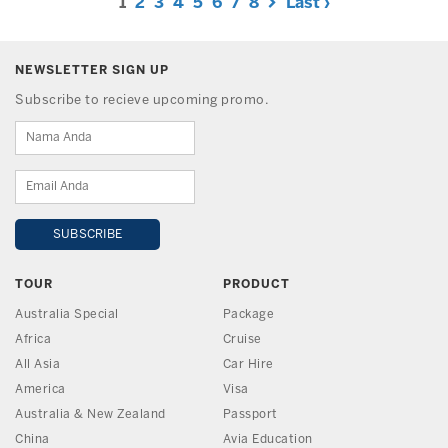
1
2
3
4
5
6
7
8
Last ›
NEWSLETTER SIGN UP
Subscribe to recieve upcoming promo.
TOUR
PRODUCT
Australia Special
Package
Africa
Cruise
All Asia
Car Hire
America
Visa
Australia & New Zealand
Passport
China
Avia Education