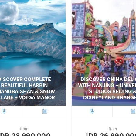
DISCOVER COMPLETE
DISCOVER CHINA DEL
BEAUTIFUL HARBIN
WITH NANJING + UNIVE
HANGBAISHAN & SNOW
STUDIOS BEIJING 
LLAGE + VOLGA MANOR
DISNEYLAND SHANG
City
Departure
City
Depar
from
from