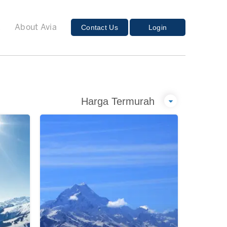
E
Contact Us
Login
About Avia
Harga Termurah