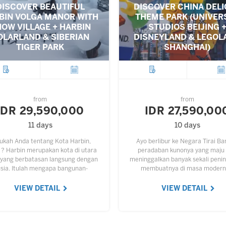
DISCOVER BEAUTIFUL
DISCOVER CHINA DEL
BIN VOLGA MANOR WITH
THEME PARK (UNIVER
OW VILLAGE + HARBIN
STUDIOS BEIJING 
OLARLAND & SIBERIAN
DISNEYLAND & LEGOL
TIGER PARK
SHANGHAI)
City
Departure
City
Depar
from
from
IDR 29,590,000
IDR 27,590,00
11 days
10 days
ukah Anda tentang Kota Harbin,
Ayo berlibur ke Negara Tirai B
 ? Harbin merupakan kota di utara
peradaban kunonya yang maju
 yang berbatasan langsung dengan
meninggalkan banyak sekali peni
sia. Itulah mengapa bangunan-
membuatnya di masa modern 
unan di sana bergaya ala Negeri
menjadi daya tarik wisata yang 
uang Merah, bahkan tulisannya…
unik dan menarik. Anda…
VIEW DETAIL
VIEW DETAIL