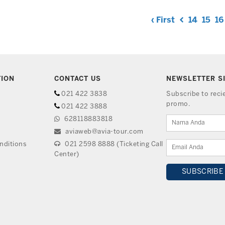
‹ First
14
15
16
TION
CONTACT US
NEWSLETTER S
021 422 3838
Subscribe to rec
promo.
021 422 3888
628118883818
aviaweb@avia-tour.com
nditions
021 2598 8888 (Ticketing Call
Center)