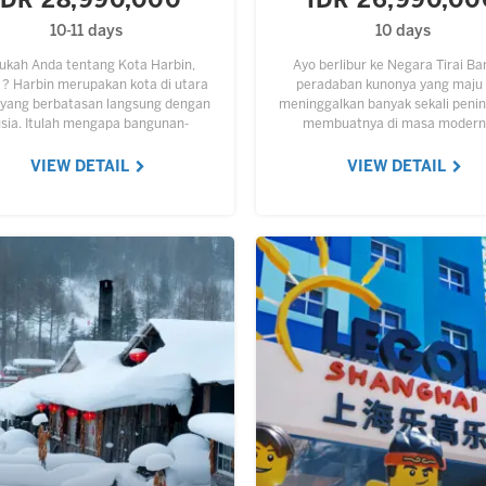
IDR 28,990,000
IDR 26,990,00
10-11 days
10 days
ukah Anda tentang Kota Harbin,
Ayo berlibur ke Negara Tirai B
 ? Harbin merupakan kota di utara
peradaban kunonya yang maju
 yang berbatasan langsung dengan
meninggalkan banyak sekali peni
sia. Itulah mengapa bangunan-
membuatnya di masa modern 
unan di sana bergaya ala Negeri
menjadi daya tarik wisata yang 
uang Merah, bahkan tulisannya…
unik dan menarik. Anda…
VIEW DETAIL
VIEW DETAIL