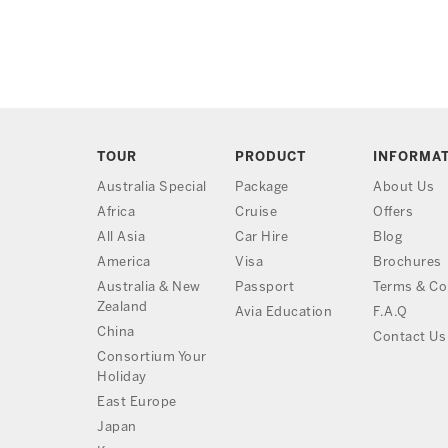
TOUR
PRODUCT
INFORMA
Australia Special
Package
About Us
Africa
Cruise
Offers
All Asia
Car Hire
Blog
America
Visa
Brochures
Australia & New
Passport
Terms & Co
Zealand
Avia Education
F.A.Q
China
Contact Us
Consortium Your
Holiday
East Europe
Japan