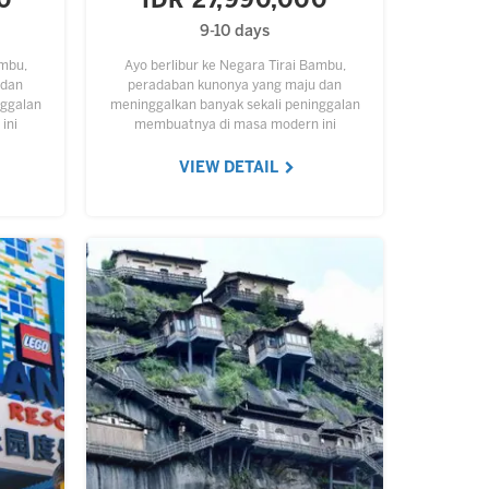
0
IDR 27,990,000
9-10 days
ambu,
Ayo berlibur ke Negara Tirai Bambu,
 dan
peradaban kunonya yang maju dan
nggalan
meninggalkan banyak sekali peninggalan
ini
membuatnya di masa modern ini
sangat
menjadi daya tarik wisata yang sangat
unik dan menarik. Anda…
VIEW DETAIL