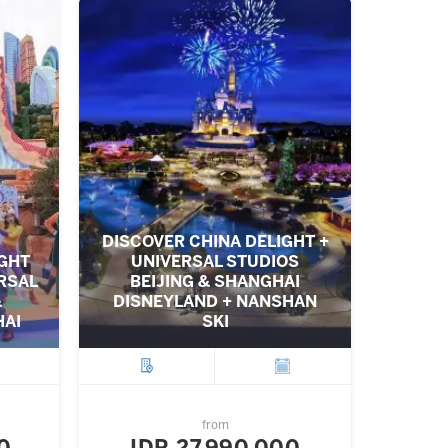
DISCOVER CHINA DELIGHT +
IGHT
UNIVERSAL STUDIOS
RSAL
BEIJING & SHANGHAI
&
DISNEYLAND + NANSHAN
HAI
SKI
ture
City
Departure
from