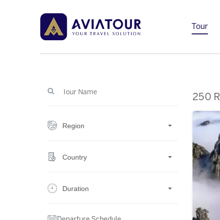
Tour
250 R
Region
Country
Duration
Departure Schedule