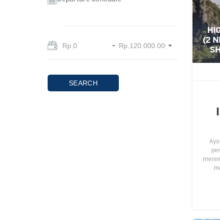
HI
(2 
S
SEARCH
Ayo
pe
menin
m
menj