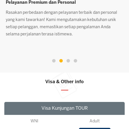
Pelayanan Premium dan Personal
L
Rasakan perbedaan dengan pelayanan terbaik dan personal
D
s
yang kami tawarkan! Kami mengutamakan kebutuhan unik
s
setiap pelanggan, memastikan setiap pengalaman Anda
p
.
selama perjalanan terasa istimewa.
p
k
k
Visa & Other info
Visa Kunjungan TOUR
WNI
Adult