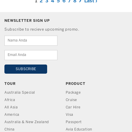
1
2
3
4
5
6
7
8
Last ›
NEWSLETTER SIGN UP
Subscribe to recieve upcoming promo.
TOUR
PRODUCT
Australia Special
Package
Africa
Cruise
All Asia
Car Hire
America
Visa
Australia & New Zealand
Passport
China
Avia Education