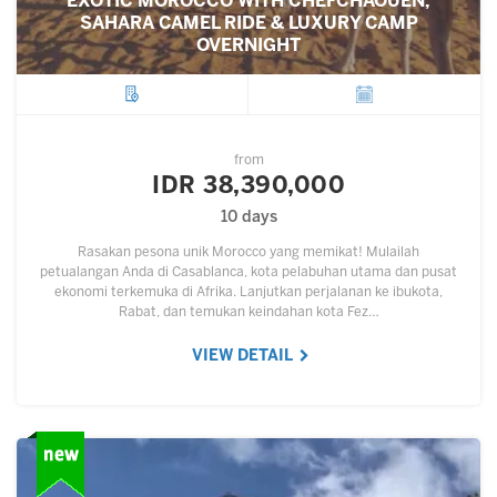
EXOTIC MOROCCO WITH CHEFCHAOUEN,
SAHARA CAMEL RIDE & LUXURY CAMP
OVERNIGHT
City
Departure
from
IDR 38,390,000
10 days
Rasakan pesona unik Morocco yang memikat! Mulailah
petualangan Anda di Casablanca, kota pelabuhan utama dan pusat
ekonomi terkemuka di Afrika. Lanjutkan perjalanan ke ibukota,
Rabat, dan temukan keindahan kota Fez…
VIEW DETAIL