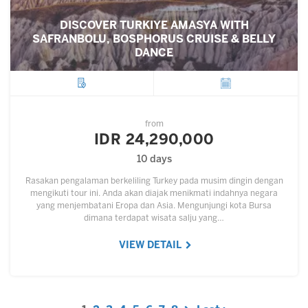
DISCOVER TURKIYE AMASYA WITH
SAFRANBOLU, BOSPHORUS CRUISE & BELLY
DANCE
City
Departure
from
IDR 24,290,000
10 days
Rasakan pengalaman berkeliling Turkey pada musim dingin dengan
mengikuti tour ini. Anda akan diajak menikmati indahnya negara
yang menjembatani Eropa dan Asia. Mengunjungi kota Bursa
dimana terdapat wisata salju yang…
VIEW DETAIL