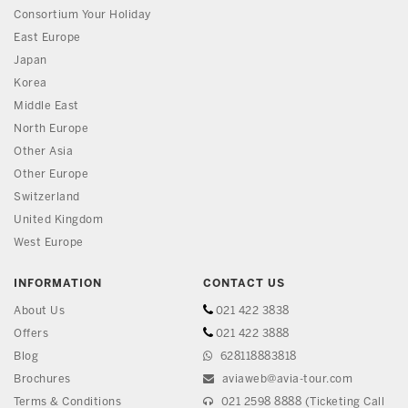
Consortium Your Holiday
East Europe
Japan
Korea
Middle East
North Europe
Other Asia
Other Europe
Switzerland
United Kingdom
West Europe
INFORMATION
CONTACT US
About Us
021 422 3838
Offers
021 422 3888
Blog
628118883818
Brochures
aviaweb@avia-tour.com
Terms & Conditions
021 2598 8888 (Ticketing Call