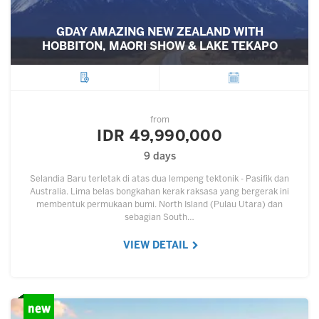
GDAY AMAZING NEW ZEALAND WITH
HOBBITON, MAORI SHOW & LAKE TEKAPO
City
Departure
from
IDR 49,990,000
9 days
Selandia Baru terletak di atas dua lempeng tektonik - Pasifik dan
Australia. Lima belas bongkahan kerak raksasa yang bergerak ini
membentuk permukaan bumi. North Island (Pulau Utara) dan
sebagian South…
VIEW DETAIL