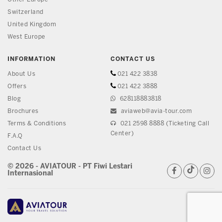
Switzerland
United Kingdom
West Europe
INFORMATION
CONTACT US
About Us
021 422 3838
Offers
021 422 3888
Blog
628118883818
Brochures
aviaweb@avia-tour.com
Terms & Conditions
021 2598 8888 (Ticketing Call
Center)
F.A.Q
Contact Us
© 2026 - AVIATOUR - PT Fiwi Lestari
Internasional