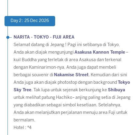
Day 2 : 25 Dec 2026
NARITA - TOKYO - FUJI AREA
Selamat datang di Jepang ! Pagi ini setibanya di Tokyo,
Anda akan diajak mengunjungi
Asakusa Kannon Temple
–
kuil Buddha yang terletak di area Asakusa dan terkenal
dengan Kaminarimon-nya, Anda juga dapat membeli
berbagai souvenir di
Nakamise Street
. Kemudian dari sini
Anda juga akan diajak
photostop
dengan background
Tokyo
Sky Tree
. Tak lupa untuk sejenak berkunjung ke
Shibuya
untuk melihat patung Hachiko
-
anjing paling setia di Jepang
yang diabadikan sebagai simbol kesetiaan. Setelahnya,
Anda akan melanjutkan perjalanan menuju area Fuji untuk
bermalam.
Hotel : *4