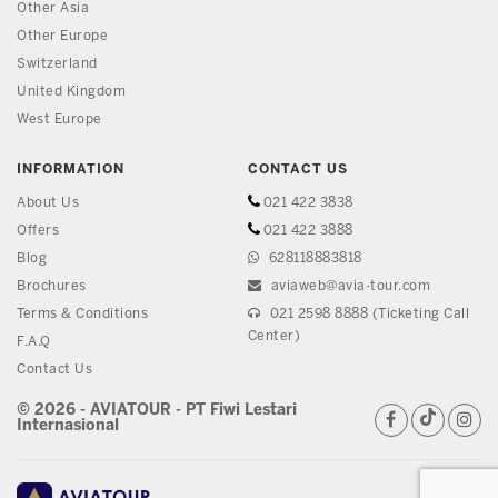
Other Asia
Other Europe
Switzerland
United Kingdom
West Europe
INFORMATION
CONTACT US
About Us
021 422 3838
Offers
021 422 3888
Blog
628118883818
Brochures
aviaweb@avia-tour.com
Terms & Conditions
021 2598 8888 (Ticketing Call
Center)
F.A.Q
Contact Us
© 2026 - AVIATOUR - PT Fiwi Lestari
Internasional