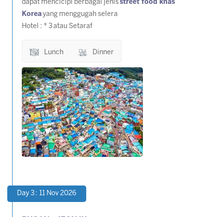
dapat mencicipi berbagai jenis
street food khas
Korea
yang menggugah selera
Hotel : * 3 atau Setaraf
Lunch
Dinner
Day 3 : 11 Nov 2026