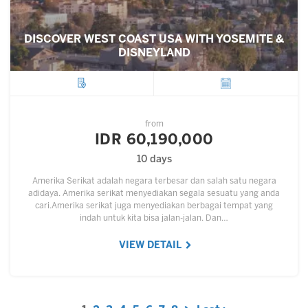
DISCOVER WEST COAST USA WITH YOSEMITE &
DISNEYLAND
City
Departure
from
IDR 60,190,000
10 days
Amerika Serikat adalah negara terbesar dan salah satu negara
adidaya. Amerika serikat menyediakan segala sesuatu yang anda
cari.Amerika serikat juga menyediakan berbagai tempat yang
indah untuk kita bisa jalan-jalan. Dan…
VIEW DETAIL