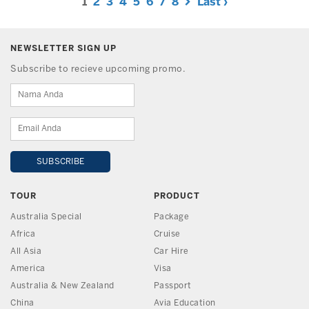
1
2
3
4
5
6
7
8
Last ›
NEWSLETTER SIGN UP
Subscribe to recieve upcoming promo.
TOUR
PRODUCT
Australia Special
Package
Africa
Cruise
All Asia
Car Hire
America
Visa
Australia & New Zealand
Passport
China
Avia Education