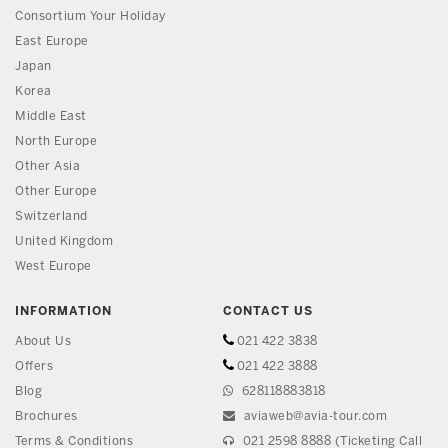
Consortium Your Holiday
East Europe
Japan
Korea
Middle East
North Europe
Other Asia
Other Europe
Switzerland
United Kingdom
West Europe
INFORMATION
CONTACT US
About Us
021 422 3838
Offers
021 422 3888
Blog
628118883818
Brochures
aviaweb@avia-tour.com
Terms & Conditions
021 2598 8888 (Ticketing Call