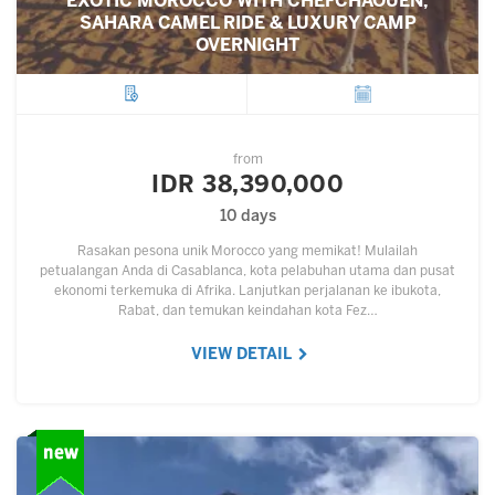
EXOTIC MOROCCO WITH CHEFCHAOUEN,
SAHARA CAMEL RIDE & LUXURY CAMP
OVERNIGHT
City
Departure
from
IDR 38,390,000
10 days
Rasakan pesona unik Morocco yang memikat! Mulailah
petualangan Anda di Casablanca, kota pelabuhan utama dan pusat
ekonomi terkemuka di Afrika. Lanjutkan perjalanan ke ibukota,
Rabat, dan temukan keindahan kota Fez…
VIEW DETAIL