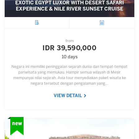
EXOTIC EGYPT LUXOR WITH DESERT SAFARI
EXPERIENCE & NILE RIVER SUNSET CRUISE
City
Departure
from
IDR 39,590,000
10 days
Negara ini memiliki peninggalan sejarah dunia dan tempat-tempat
pariwisata yang memukau. Hampir semua wilayah di Mesir
mempunyai nilai sejarah. Avia tour menyediakan paket wisata ke
negara tersebut dengan pengalaman yang…
VIEW DETAIL