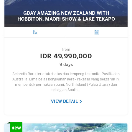
GDAY AMAZING NEW ZEALAND WITH
HOBBITON, MAORI SHOW & LAKE TEKAPO
City
Departure
from
IDR 49,990,000
9 days
Selandia Baru terletak di atas dua lempeng tektonik - Pasifik dan
Australia. Lima belas bongkahan kerak raksasa yang bergerak ini
membentuk permukaan bumi. North Island (Pulau Utara) dan
sebagian South…
VIEW DETAIL