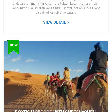
budaya akan maha karya seni arsitektur, kecantikan alam dan
kandungan nilai sejarah yang tinggi. Hampir setiap sudut Eropa
bisa dijadikan objek wisata,…
VIEW DETAIL