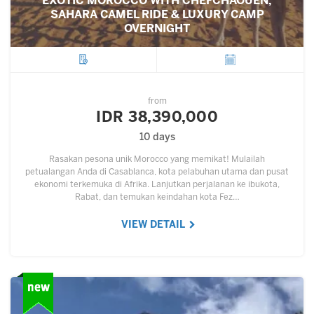
EXOTIC MOROCCO WITH CHEFCHAOUEN,
SAHARA CAMEL RIDE & LUXURY CAMP
OVERNIGHT
City
Departure
from
IDR 38,390,000
10 days
Rasakan pesona unik Morocco yang memikat! Mulailah
petualangan Anda di Casablanca, kota pelabuhan utama dan pusat
ekonomi terkemuka di Afrika. Lanjutkan perjalanan ke ibukota,
Rabat, dan temukan keindahan kota Fez…
VIEW DETAIL