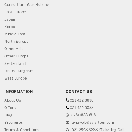
Consortium Your Holiday
East Europe
Japan
Korea
Middle East
North Europe
Other Asia
Other Europe
Switzerland
United Kingdom
West Europe
INFORMATION
CONTACT US
About Us
021 422 3838
Offers
021 422 3888
Blog
628118883818
Brochures
aviaweb@avia-tour.com
Terms & Conditions
021 2598 8888 (Ticketing Call