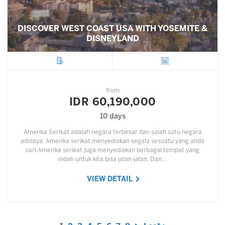
DISCOVER WEST COAST USA WITH YOSEMITE &
DISNEYLAND
City
Departure
from
IDR 60,190,000
10 days
Amerika Serikat adalah negara terbesar dan salah satu negara
adidaya. Amerika serikat menyediakan segala sesuatu yang anda
cari.Amerika serikat juga menyediakan berbagai tempat yang
indah untuk kita bisa jalan-jalan. Dan…
VIEW DETAIL