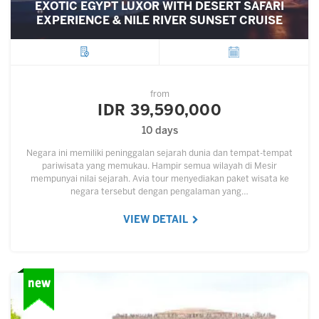
EXOTIC EGYPT LUXOR WITH DESERT SAFARI
EXPERIENCE & NILE RIVER SUNSET CRUISE
City
Departure
from
IDR 39,590,000
10 days
Negara ini memiliki peninggalan sejarah dunia dan tempat-tempat
pariwisata yang memukau. Hampir semua wilayah di Mesir
mempunyai nilai sejarah. Avia tour menyediakan paket wisata ke
negara tersebut dengan pengalaman yang…
VIEW DETAIL