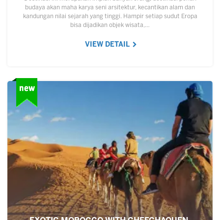
budaya akan maha karya seni arsitektur, kecantikan alam dan
kandungan nilai sejarah yang tinggi. Hampir setiap sudut Eropa
bisa dijadikan objek wisata,…
VIEW DETAIL