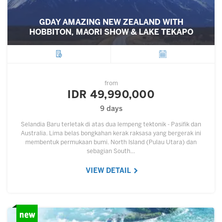
GDAY AMAZING NEW ZEALAND WITH
HOBBITON, MAORI SHOW & LAKE TEKAPO
City
Departure
from
IDR 49,990,000
9 days
Selandia Baru terletak di atas dua lempeng tektonik - Pasifik dan
Australia. Lima belas bongkahan kerak raksasa yang bergerak ini
membentuk permukaan bumi. North Island (Pulau Utara) dan
sebagian South…
VIEW DETAIL