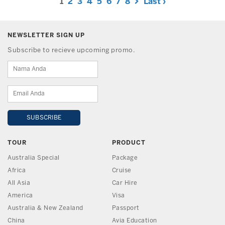
1
2
3
4
5
6
7
8
Last ›
NEWSLETTER SIGN UP
Subscribe to recieve upcoming promo.
TOUR
PRODUCT
Australia Special
Package
Africa
Cruise
All Asia
Car Hire
America
Visa
Australia & New Zealand
Passport
China
Avia Education