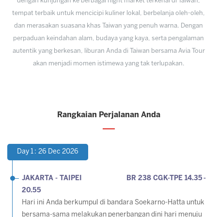
dengan kunjungan ke berbagai night market terkenal di Taiwan,
tempat terbaik untuk mencicipi kuliner lokal, berbelanja oleh-oleh,
dan merasakan suasana khas Taiwan yang penuh warna. Dengan
perpaduan keindahan alam, budaya yang kaya, serta pengalaman
autentik yang berkesan, liburan Anda di Taiwan bersama Avia Tour
akan menjadi momen istimewa yang tak terlupakan.
Rangkaian Perjalanan Anda
Day 1 : 26 Dec 2026
JAKARTA - TAIPEI BR 238 CGK-TPE 14.35 -
20.55
Hari ini Anda berkumpul di bandara Soekarno-Hatta untuk
bersama-sama melakukan penerbangan dini hari menuju