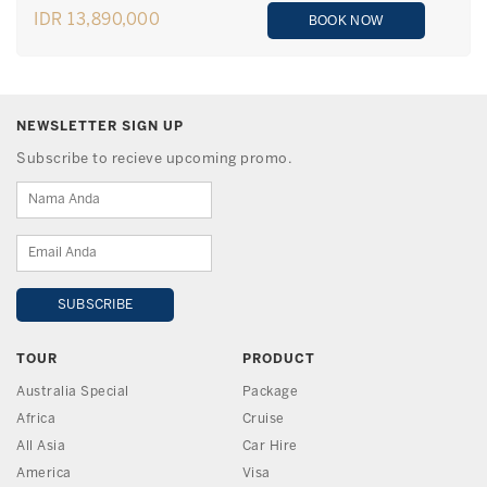
IDR 13,890,000
BOOK NOW
NEWSLETTER SIGN UP
Subscribe to recieve upcoming promo.
TOUR
PRODUCT
Australia Special
Package
Africa
Cruise
All Asia
Car Hire
America
Visa