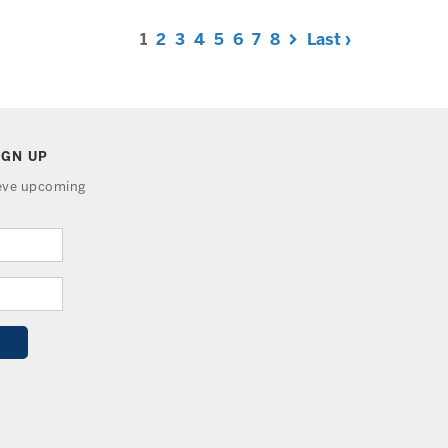
1
2
3
4
5
6
7
8
Last ›
IGN UP
ieve upcoming