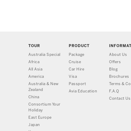
TOUR
PRODUCT
INFORMA
Australia Special
Package
About Us
Africa
Cruise
Offers
All Asia
Car Hire
Blog
America
Visa
Brochures
Australia & New
Passport
Terms & Co
Zealand
Avia Education
F.A.Q
China
Contact Us
Consortium Your
Holiday
East Europe
Japan