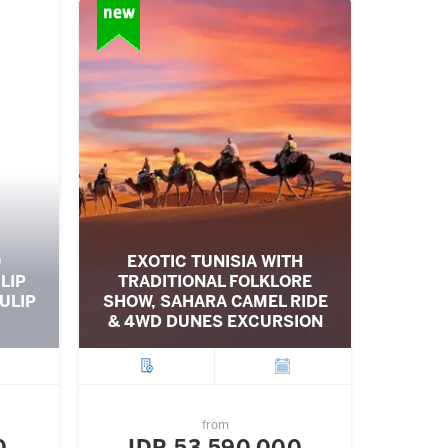
O
EXOTIC TUNISIA WITH
LIP
TRADITIONAL FOLKLORE
ULIP
SHOW, SAHARA CAMEL RIDE
& 4WD DUNES EXCURSION
ture
City
Departure
from