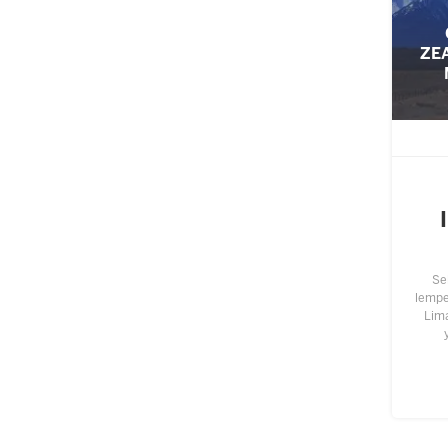
ZE
Se
lempen
Lim
perm