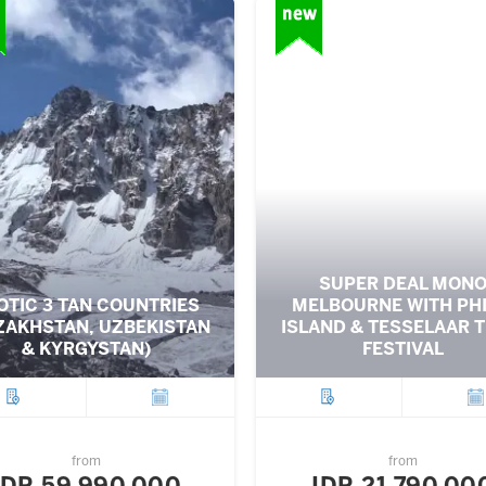
SUPER DEAL MON
OTIC 3 TAN COUNTRIES
MELBOURNE WITH PHI
ZAKHSTAN, UZBEKISTAN
ISLAND & TESSELAAR T
& KYRGYSTAN)
FESTIVAL
City
Departure
City
Depar
from
from