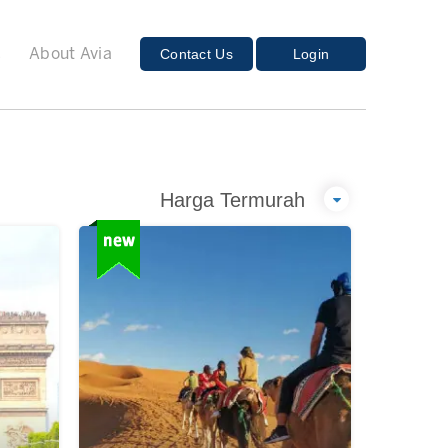
E
Contact Us
Login
About Avia
Harga Termurah