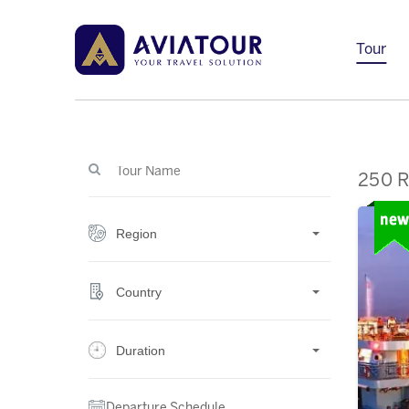
Tour
250 R
Region
Country
Duration
Departure Schedule