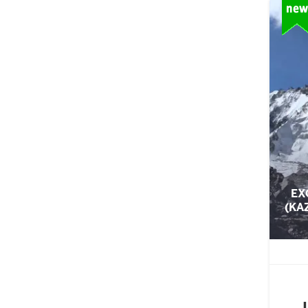
EX
(KA