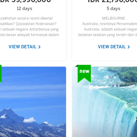
IDR 59,990,000
IDR 21,790,00
12 days
5 days
zakhstan secara resmi dikenal
MELBOURNE
ublikas? Qazaqstan Federalsan?
Australia, resminya Persemak
h sebuah negara Antarbenua yang
Australia, adalah sebuah negar
ian besar wilayah termasuk dalam
belahan selatan yang terdiri dari 
an Asia Tengah dan sebagian kecil
utama benua Australia, Pulau Ta
ya termasuk dalam kawasan Eropa
dan berbagai pulau kecil di Sa
VIEW DETAIL
VIEW DETAIL
Timur. Kirgizstan…
Hindia dan Samudra Pasifik