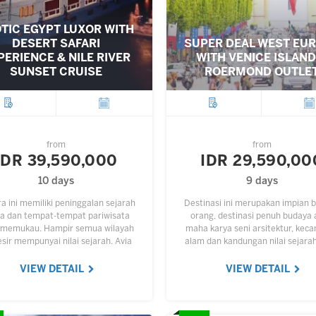
TIC EGYPT LUXOR WITH
DESERT SAFARI
SUPER DEAL WEST EU
PERIENCE & NILE RIVER
WITH VENICE ISLAND
SUNSET CRUISE
ROERMOND OUTLE
City
Departure
City
Depar
from
from
IDR 39,590,000
IDR 29,590,00
10 days
9 days
a ini memiliki peninggalan sejarah
Destinasi ini merupakan impian 
ia dan tempat-tempat pariwisata
orang, destinasi penuh budaya
 memukau. Hampir semua wilayah
maha karya seni arsitektur, keca
esir mempunyai nilai sejarah. Avia
alam dan kandungan nilai sejara
ur menyediakan paket wisata ke
tinggi. Hampir setiap sudut Erop
ara tersebut dengan pengalaman
dijadikan objek wisata,…
VIEW DETAIL
VIEW DETAIL
yang…