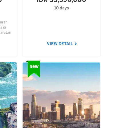
0
IDR 53,590,000
10 days
muran
a di
daratan
smania,
mudra
VIEW DETAIL
.…