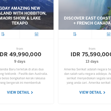
GDAY AMAZING NEW
ALAND WITH HOBBITON,
MAORI SHOW & LAKE
DISCOVER EAST COAST
TEKAPO
+ FRENCH CANADA
City
Departure
City
Depar
from
from
IDR 49,990,000
IDR 75,590,00
9 days
13 days
landia Baru terletak di atas dua
Amerika Serikat adalah negara t
g tektonik - Pasifik dan Australia.
dan salah satu negara adidaya. 
a belas bongkahan kerak raksasa
serikat menyediakan segala se
yang bergerak ini membentuk
yang anda cari. Amerika serikat
ukaan bumi. North Island (Pulau
menyediakan berbagai tempat 
Utara) dan sebagian South…
indah untuk kita bisa jalan-jal
VIEW DETAIL
VIEW DETAIL