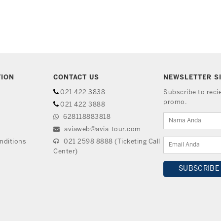
TION
CONTACT US
NEWSLETTER S
021 422 3838
Subscribe to rec
promo.
021 422 3888
628118883818
aviaweb@avia-tour.com
nditions
021 2598 8888 (Ticketing Call
Center)