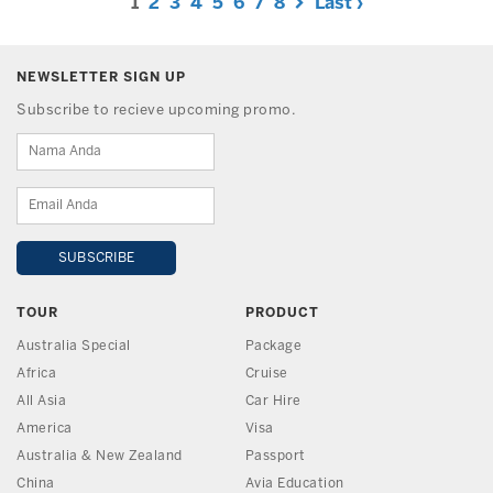
1
2
3
4
5
6
7
8
Last ›
NEWSLETTER SIGN UP
Subscribe to recieve upcoming promo.
TOUR
PRODUCT
Australia Special
Package
Africa
Cruise
All Asia
Car Hire
America
Visa
Australia & New Zealand
Passport
China
Avia Education