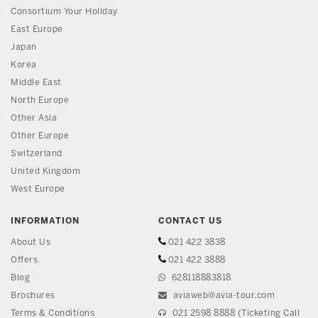
Consortium Your Holiday
East Europe
Japan
Korea
Middle East
North Europe
Other Asia
Other Europe
Switzerland
United Kingdom
West Europe
INFORMATION
CONTACT US
About Us
021 422 3838
Offers
021 422 3888
Blog
628118883818
Brochures
aviaweb@avia-tour.com
Terms & Conditions
021 2598 8888 (Ticketing Call