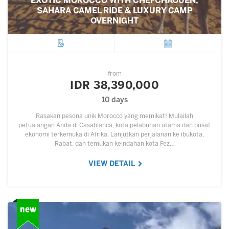
EXOTIC MOROCCO WITH CHEFCHAOUEN,
SAHARA CAMEL RIDE & LUXURY CAMP
OVERNIGHT
City
Departure
from
IDR 38,390,000
10 days
Rasakan pesona unik Morocco yang memikat! Mulailah
petualangan Anda di Casablanca, kota pelabuhan utama dan pusat
ekonomi terkemuka di Afrika. Lanjutkan perjalanan ke ibukota,
Rabat, dan temukan keindahan kota Fez…
VIEW DETAIL