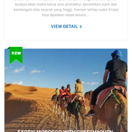
budaya akan maha karya seni arsitektur, kecantikan alam dan
kandungan nilai sejarah yang tinggi. Hampir setiap sudut Eropa
bisa dijadikan objek wisata,…
VIEW DETAIL