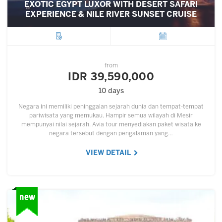
EXOTIC EGYPT LUXOR WITH DESERT SAFARI
EXPERIENCE & NILE RIVER SUNSET CRUISE
City
Departure
from
IDR 39,590,000
10 days
Negara ini memiliki peninggalan sejarah dunia dan tempat-tempat
pariwisata yang memukau. Hampir semua wilayah di Mesir
mempunyai nilai sejarah. Avia tour menyediakan paket wisata ke
negara tersebut dengan pengalaman yang…
VIEW DETAIL