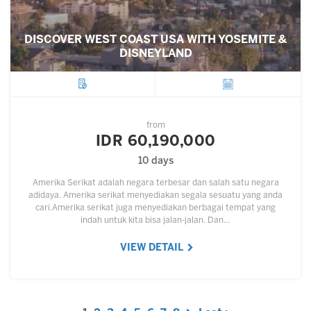
DISCOVER WEST COAST USA WITH YOSEMITE &
DISNEYLAND
City
Departure
from
IDR 60,190,000
10 days
Amerika Serikat adalah negara terbesar dan salah satu negara
adidaya. Amerika serikat menyediakan segala sesuatu yang anda
cari.Amerika serikat juga menyediakan berbagai tempat yang
indah untuk kita bisa jalan-jalan. Dan…
VIEW DETAIL