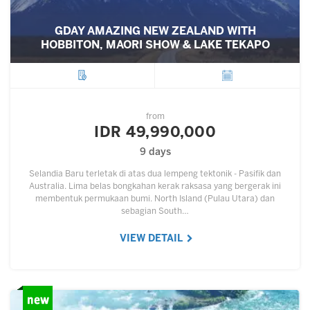
GDAY AMAZING NEW ZEALAND WITH
HOBBITON, MAORI SHOW & LAKE TEKAPO
City
Departure
from
IDR 49,990,000
9 days
Selandia Baru terletak di atas dua lempeng tektonik - Pasifik dan
Australia. Lima belas bongkahan kerak raksasa yang bergerak ini
membentuk permukaan bumi. North Island (Pulau Utara) dan
sebagian South…
VIEW DETAIL