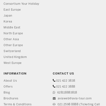
Consortium Your Holiday
East Europe
Japan
Korea
Middle East
North Europe
Other Asia
Other Europe
Switzerland
United Kingdom
West Europe
INFORMATION
CONTACT US
About Us
021 422 3838
Offers
021 422 3888
Blog
628118883818
Brochures
aviaweb@avia-tour.com
Terms & Conditions
021 2598 8888 (Ticketing Call