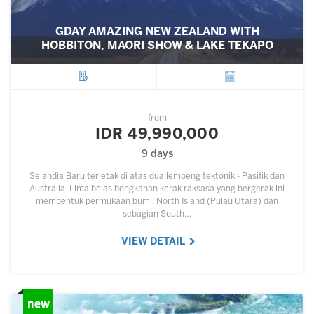
GDAY AMAZING NEW ZEALAND WITH
HOBBITON, MAORI SHOW & LAKE TEKAPO
City
Departure
from
IDR 49,990,000
9 days
Selandia Baru terletak di atas dua lempeng tektonik - Pasifik dan
Australia. Lima belas bongkahan kerak raksasa yang bergerak ini
membentuk permukaan bumi. North Island (Pulau Utara) dan
sebagian South…
VIEW DETAIL