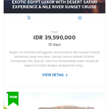
EXOTIC EGYPT LUXOR WITH DESERT SAFARI
EXPERIENCE & NILE RIVER SUNSET CRUISE
City
Departure
from
IDR 39,590,000
10 days
Negara ini memiliki peninggalan sejarah dunia dan tempat-tempat
pariwisata yang memukau. Hampir semua wilayah di Mesir
mempunyai nilai sejarah. Avia tour menyediakan paket wisata ke
negara tersebut dengan pengalaman yang…
VIEW DETAIL