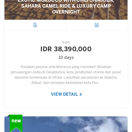
EXOTIC MOROCCO WITH CHEFCHAOUEN,
SAHARA CAMEL RIDE & LUXURY CAMP
OVERNIGHT
City
Departure
from
IDR 38,390,000
10 days
Rasakan pesona unik Morocco yang memikat! Mulailah
petualangan Anda di Casablanca, kota pelabuhan utama dan pusat
ekonomi terkemuka di Afrika. Lanjutkan perjalanan ke ibukota,
Rabat, dan temukan keindahan kota Fez…
VIEW DETAIL