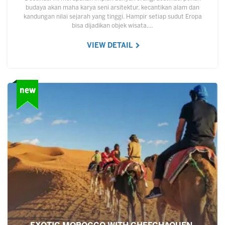
budaya akan maha karya seni arsitektur, kecantikan alam dan
kandungan nilai sejarah yang tinggi. Hampir setiap sudut Eropa
bisa dijadikan objek wisata,…
VIEW DETAIL