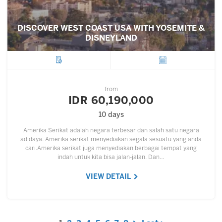
DISCOVER WEST COAST USA WITH YOSEMITE &
DISNEYLAND
City
Departure
from
IDR 60,190,000
10 days
Amerika Serikat adalah negara terbesar dan salah satu negara
adidaya. Amerika serikat menyediakan segala sesuatu yang anda
cari.Amerika serikat juga menyediakan berbagai tempat yang
indah untuk kita bisa jalan-jalan. Dan…
VIEW DETAIL