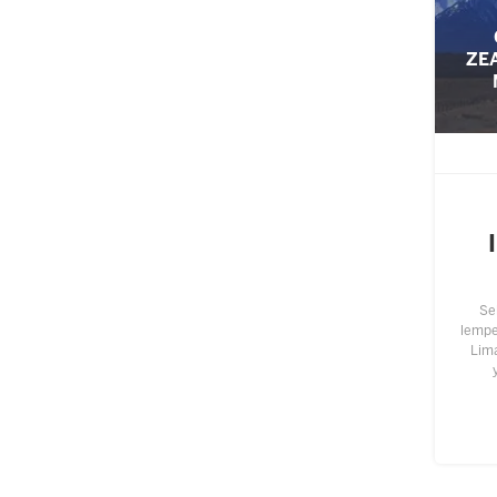
ZE
Se
lempen
Lim
perm