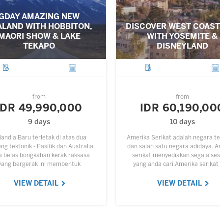
GDAY AMAZING NEW
ALAND WITH HOBBITON,
DISCOVER WEST COAST
MAORI SHOW & LAKE
WITH YOSEMITE &
TEKAPO
DISNEYLAND
City
Departure
City
Depar
from
from
IDR 49,990,000
IDR 60,190,00
9 days
10 days
landia Baru terletak di atas dua
Amerika Serikat adalah negara t
g tektonik - Pasifik dan Australia.
dan salah satu negara adidaya. 
a belas bongkahan kerak raksasa
serikat menyediakan segala se
yang bergerak ini membentuk
yang anda cari.Amerika serikat
ukaan bumi. North Island (Pulau
menyediakan berbagai tempat 
Utara) dan sebagian South…
indah untuk kita bisa jalan-jalan
VIEW DETAIL
VIEW DETAIL