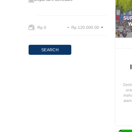
SUP
W
SEARCH
Desti
ora
maha 
alam
ting