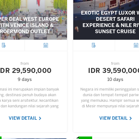
EXOTIC EGYPT LUXOR 
ER DEAL WEST EUROPE
DESERT SAFARI
ITH VENICE ISLAND &
EXPERIENCE & NILE R
ROERMOND OUTLET
SUNSET CRUISE
City
Departure
City
Depar
from
from
IDR 29,590,000
IDR 39,590,00
9 days
10 days
nasi ini merupakan impian banyak
Negara ini memiliki peninggalan 
ng, destinasi penuh budaya akan
dunia dan tempat-tempat pariw
karya seni arsitektur, kecantikan
yang memukau. Hampir semua w
 dan kandungan nilai sejarah yang
di Mesir mempunyai nilai sejarah
gi. Hampir setiap sudut Eropa bisa
tour menyediakan paket wisat
dijadikan objek wisata,…
negara tersebut dengan penga
VIEW DETAIL
VIEW DETAIL
yang…