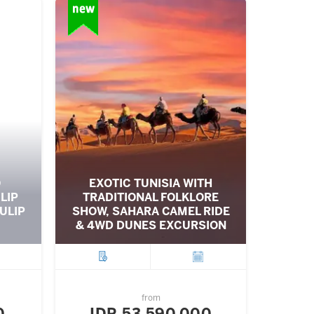
O
EXOTIC TUNISIA WITH
LIP
TRADITIONAL FOLKLORE
ULIP
SHOW, SAHARA CAMEL RIDE
& 4WD DUNES EXCURSION
ture
City
Departure
from