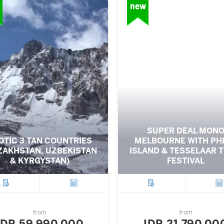
SUPER DEAL MON
OTIC 3 TAN COUNTRIES
MELBOURNE WITH PHI
ZAKHSTAN, UZBEKISTAN
ISLAND & TESSELAAR T
& KYRGYSTAN)
FESTIVAL
City
Departure
City
Depar
from
from