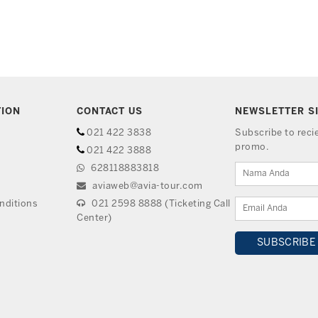
TION
CONTACT US
NEWSLETTER S
021 422 3838
Subscribe to rec
promo.
021 422 3888
628118883818
aviaweb@avia-tour.com
nditions
021 2598 8888 (Ticketing Call
Center)