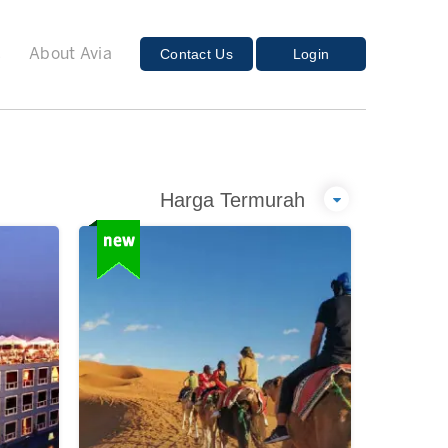
E
Contact Us
Login
About Avia
Harga Termurah