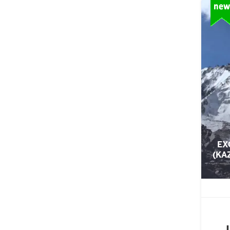
EX
(KA